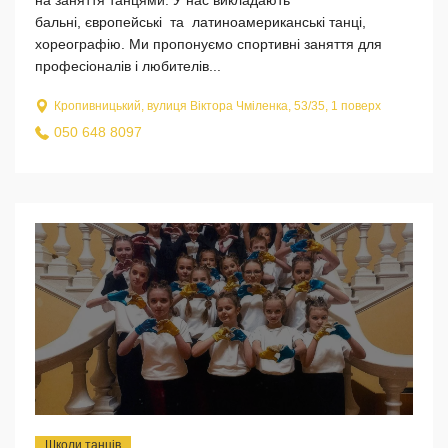
бальні, європейські та латиноамериканські танці,
хореографію. Ми пропонуємо спортивні заняття для
професіоналів і любителів...
Кропивницький, вулиця Віктора Чміленка, 53/35, 1 поверх
050 648 8097
Школи танців