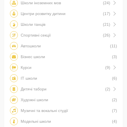
Школи іноземних мов
(24)
Центри розвитку дитини
(17)
Школи танців
(21)
Спортивні секції
(26)
Автошколи
(11)
Бізнес школи
(3)
Курси
(9)
IT школи
(6)
Дитячі табори
(2)
Художні школи
(2)
Музичні та вокальні студії
(7)
Модельні школи
(4)