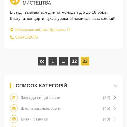
МИСТЕЦТВА
В студії займаються діти та молодь від 5 до 18 років.
Виступи, концерти, цікаві уроки. З нами заспіває кожний!
Кропивницький, вул. Шульгіних, 36
0664352606
1
...
32
33
СПИСОК КАТЕГОРІЙ
Заклади вищої освіти
(32)
Школи загальноосвітні
(46)
Дитячі садочки
(48)