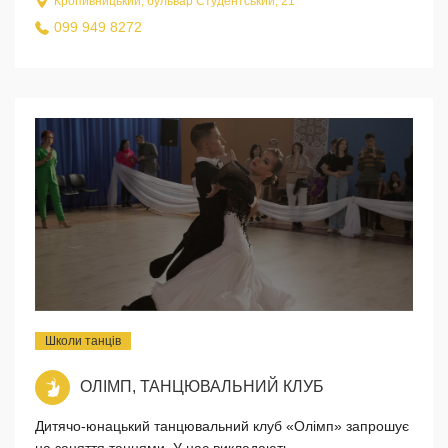
Кропивницький, бульвар Студентський, 21
099 949 8272
Школи танців
ОЛІМП, ТАНЦЮВАЛЬНИЙ КЛУБ
Дитячо-юнацький танцювальний клуб «Олімп» запрошує
на заняття танцями. У нас викладають