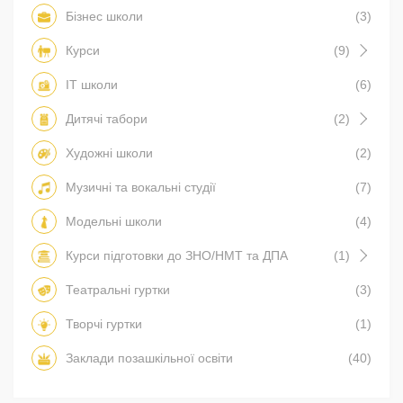
Бізнес школи
(3)
Курси
(9)
IT школи
(6)
Дитячі табори
(2)
Художні школи
(2)
Музичні та вокальні студії
(7)
Модельні школи
(4)
Курси підготовки до ЗНО/НМТ та ДПА
(1)
Театральні гуртки
(3)
Творчі гуртки
(1)
Заклади позашкільної освіти
(40)