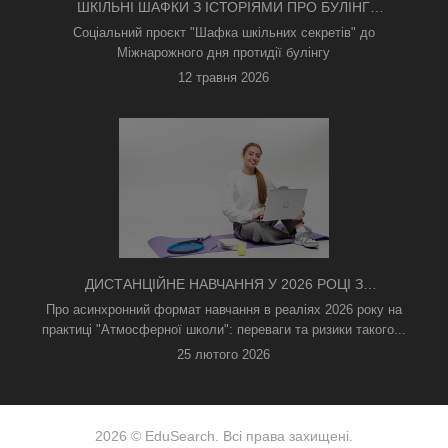
ШКІЛЬНІ ШАФКИ З ІСТОРІЯМИ ПРО БУЛІНГ
З'ЯВИЛИСЯ В КИЄВІ
Соціальний проєкт "Шафка шкільних секретів" до
Міжнарожного дня протидії булінгу
12 травня 2026
ДИСТАНЦІЙНЕ НАВЧАННЯ У 2026 РОЦІ З
ТРИВОГАМИ ТА БЕЗ СВІТЛА: ЯК АСИНХРОННИЙ
Про асинхронний формат навчання в реаліях 2026 року на
ФОРМАТ РЯТУЄ ОСВІТНІЙ ПРОЦЕС
практиці "Атмосферної школи": переваги та ризики такого...
25 лютого 2026
2026 © EduSearch. Всі права захищені.