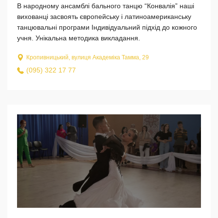
В народному ансамблі бального танцю “Конвалія” наші
вихованці засвоять європейську і латиноамериканську
танцювальні програми Індивідуальний підхід до кожного
учня. Унікальна методика викладання.
Кропивницький, вулиця Академіка Тамма, 29
(095) 322 17 77