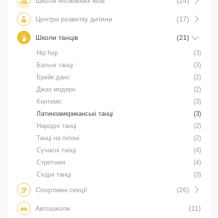
Школи іноземних мов
(24)
Центри розвитку дитини
(17)
Школи танців
(21)
Hip hop
(3)
Бальні танці
(3)
Брейк данс
(2)
Джаз модерн
(2)
Контемп
(3)
Латиноамериканські танці
(3)
Народні танці
(2)
Танці на пілоні
(2)
Сучасні танці
(4)
Стретчинг
(4)
Східні танці
(3)
Спортивні секції
(26)
Автошколи
(11)