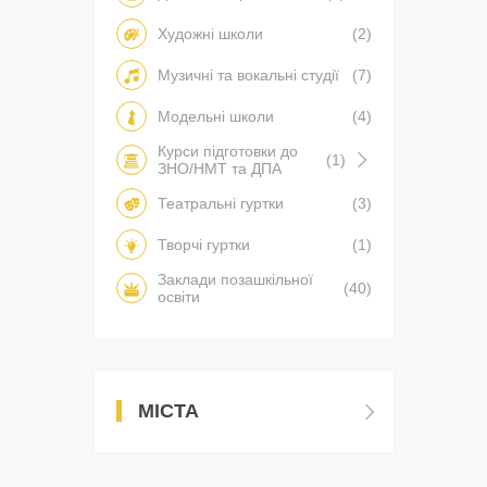
Художні школи
(2)
Музичні та вокальні студії
(7)
Модельні школи
(4)
Курси підготовки до
(1)
ЗНО/НМТ та ДПА
Театральні гуртки
(3)
Творчі гуртки
(1)
Заклади позашкільної
(40)
освіти
МІСТА