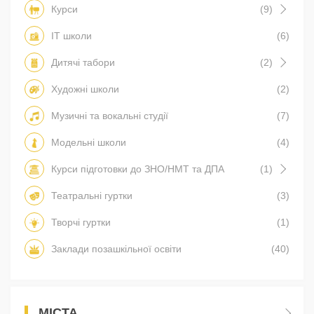
Курси
(9)
IT школи
(6)
Дитячі табори
(2)
Художні школи
(2)
Музичні та вокальні студії
(7)
Модельні школи
(4)
Курси підготовки до ЗНО/НМТ та ДПА
(1)
Театральні гуртки
(3)
Творчі гуртки
(1)
Заклади позашкільної освіти
(40)
МІСТА