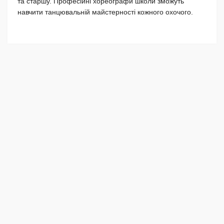
та старшу. Професійні хореографи школи зможуть
навчити танцювальній майстерності кожного охочого.