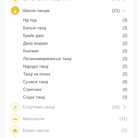
Школи танців
(21)
Hip hop
(3)
Бальні танці
(3)
Брейк данс
(2)
Джаз модерн
(2)
Контемп
(3)
Латиноамериканські танці
(3)
Народні танці
(2)
Танці на пілоні
(2)
Сучасні танці
(4)
Стретчинг
(4)
Східні танці
(3)
Спортивні секції
(26)
Автошколи
(11)
Бізнес школи
(3)