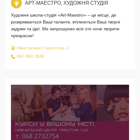
АРТ-МАЕСТРО, ХУДОЖНЯ СТУДІЯ
Художня школа-студія «Art-Maestro» – це місце, де
розкриваються Ваші таланти, втілюються Ваші творчі
задуми та ідеї. Ми запрошуємо всіх хто хоче творити
прекрасне!
Рівне, вулиця Студентська, 3
067 680 3536