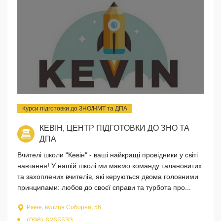
Курси підготовки до ЗНО/НМТ та ДПА
КЕВІН, ЦЕНТР ПІДГОТОВКИ ДО ЗНО ТА
ДПА
Вчителі школи "Кевін" - ваші найкращі провідники у світі
навчання! У нашій школі ми маємо команду талановитих
та захоплених вчителів, які керуються двома головними
принципами: любов до своєї справи та турбота про...
Рівне, вулиця Соборна, 56
(098) 6265533