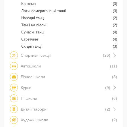
Контемп
(3)
Латиноамериканські танці
(3)
Народні танці
(2)
Танці на пілоні
(2)
Сучасні танці
(4)
Стретчинг
(4)
Східні танці
(3)
Спортивні секції
(26)
Автошколи
(11)
Бізнес школи
(3)
Курси
(9)
IT школи
(6)
Дитячі табори
(2)
Художні школи
(2)