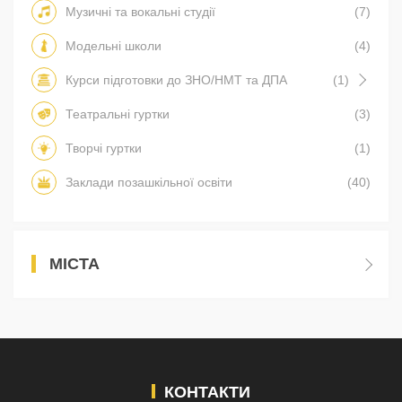
Музичні та вокальні студії
(7)
Модельні школи
(4)
Курси підготовки до ЗНО/НМТ та ДПА
(1)
Театральні гуртки
(3)
Творчі гуртки
(1)
Заклади позашкільної освіти
(40)
МІСТА
КОНТАКТИ