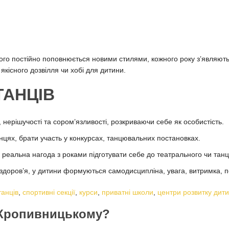
ого постійно поповнюється новими стилями, кожного року з’являються
кісного дозвілля чи хобі для дитини.
ТАНЦІВ
нерішучості та сором’язливості, розкриваючи себе як особистість.
нцях, брати участь у конкурсах, танцювальних постановках.
реальна нагода з роками підготувати себе до театрального чи тан
 здоров’я, у дитини формуються самодисципліна, увага, витримка, п
танців
,
спортивні секції
,
курси
,
приватні школи
,
центри розвитку дит
в Кропивницькому?