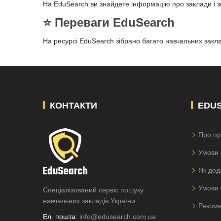
На EduSearch ви знайдете інформацію про заклади і 
⭐️ Переваги EduSearch
На ресурсі EduSearch зібрано багато навчальних заклад
КОНТАКТИ
EDU
Про пр
Умови 
Як дод
Умови 
Спеціалізований сервіс пошуку
навчальних закладів України
Рекоме
Ел. пошта:
info@edusearch.com.ua