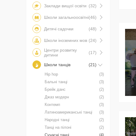
Заклади вищої освіти
(32)
Школи загальноосвітні
(46)
Дитячі садочки
(48)
Школи іноземних мов
(24)
Центри розвитку
(17)
дитини
Школи танців
(21)
Hip hop
(3)
Бальні танці
(3)
Брейк данс
(2)
Джаз модерн
(2)
Контемп
(3)
Латиноамериканські танці
(3)
Народні танці
(2)
Танці на пілоні
(2)
Сучасні танці
(4)