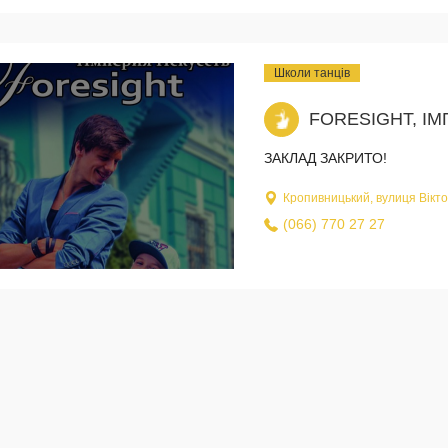
Школи танців
FORESIGHT, І
ЗАКЛАД ЗАКРИТО!
Кропивницький, вулиця Вікто
(066) 770 27 27