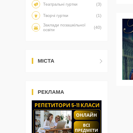
Театральні гуртки
(3)
Творчі гуртки
(1)
Заклади позашкільної
(40)
освіти
МІСТА
РЕКЛАМА