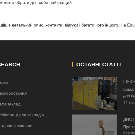
зможете обрати для себе найкращий
ів, є детальний опис, контакти, відгуки і багато чого іншого. На Ed
SEARCH
ОСТАННІ СТАТТІ
ШКІЛ
оект
КИЄВ
Соціа
використання
дня пр
12 тра
ати заклад
співпраці для закладів
ДИСТ
ндовані заклади
БЕЗ 
Про а
ОСВІ
практи