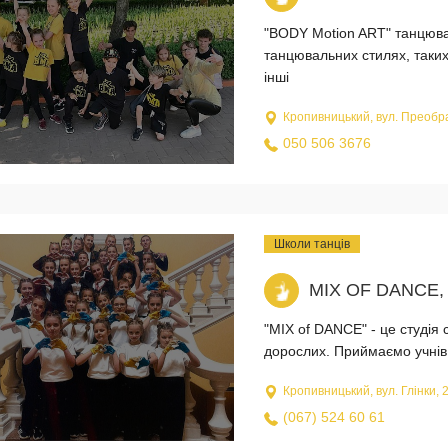
"BODY Motion ART" танцюва
танцювальних стилях, таких 
інші
Кропивницький, вул. Преобр
050 506 3676
Школи танців
MIX OF DANCE
"MIX of DANCE" - це студія с
дорослих. Приймаємо учнів 
Кропивницький, вул. Глінки, 
(067) 524 60 61