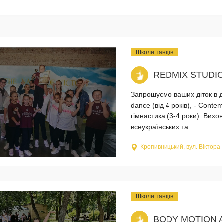
Школи танців
REDMIX STUDIO
Запрошуємо ваших діток в д
dance (від 4 років), - Conte
гімнастика (3-4 роки). Вихо
всеукраїнських та...
Кропивницький, вул. Віктора
Школи танців
BODY MOTION 