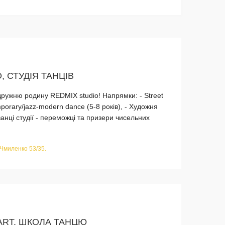
, СТУДІЯ ТАНЦІВ
ружню родину REDMIX studio! Напрямки: - Street
mporary/jazz-modern dance (5-8 років), - Художня
ванці студії - переможці та призери чисельних
 Чмиленко 53/35.
ART, ШКОЛА ТАНЦЮ