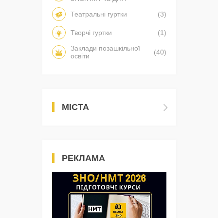
Театральні гуртки
(3)
Творчі гуртки
(1)
Заклади позашкільної
(40)
освіти
МІСТА
РЕКЛАМА