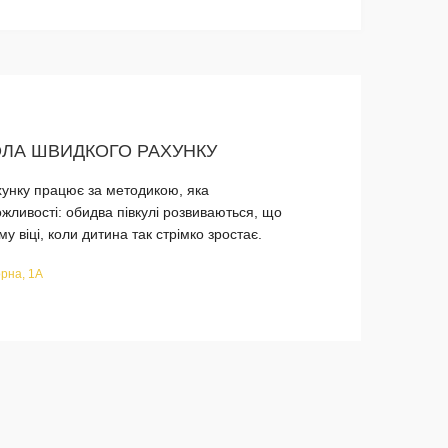
ЛА ШВИДКОГО РАХУНКУ
хунку працює за методикою, яка
ожливості: обидва півкулі розвиваються, що
 віці, коли дитина так стрімко зростає.
рна, 1А