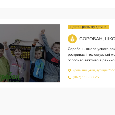
Центри розвитку дитини
СОРОБАН, ШКО
Соробан - школа усного ра
розкриває інтелектуальні м
особливо важливо в ранньому
Кропивницький, вулиця Собо
(067) 995 33 25