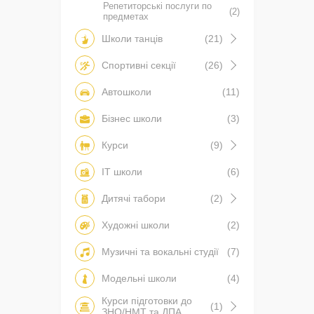
Репетиторські послуги по
(2)
предметах
Школи танців
(21)
Спортивні секції
(26)
Автошколи
(11)
Бізнес школи
(3)
Курси
(9)
IT школи
(6)
Дитячі табори
(2)
Художні школи
(2)
Музичні та вокальні студії
(7)
Модельні школи
(4)
Курси підготовки до
(1)
ЗНО/НМТ та ДПА