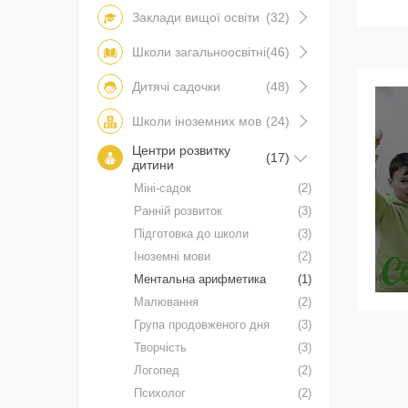
Заклади вищої освіти
(32)
Школи загальноосвітні
(46)
Дитячі садочки
(48)
Школи іноземних мов
(24)
Центри розвитку
(17)
дитини
Міні-садок
(2)
Ранній розвиток
(3)
Підготовка до школи
(3)
Іноземні мови
(2)
Ментальна арифметика
(1)
Малювання
(2)
Група продовженого дня
(3)
Творчість
(3)
Логопед
(2)
Психолог
(2)