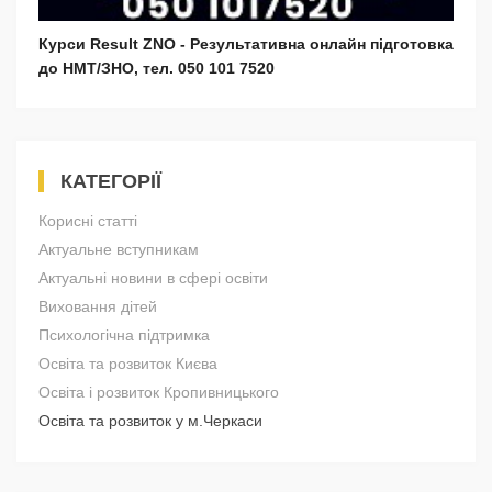
Курси Result ZNO - Результативна онлайн підготовка
до НМТ/ЗНО, тел. 050 101 7520
КАТЕГОРІЇ
Корисні статті
Актуальне вступникам
Актуальні новини в сфері освіти
Виховання дітей
Психологічна підтримка
Освіта та розвиток Києва
Освіта і розвиток Кропивницького
Освіта та розвиток у м.Черкаси