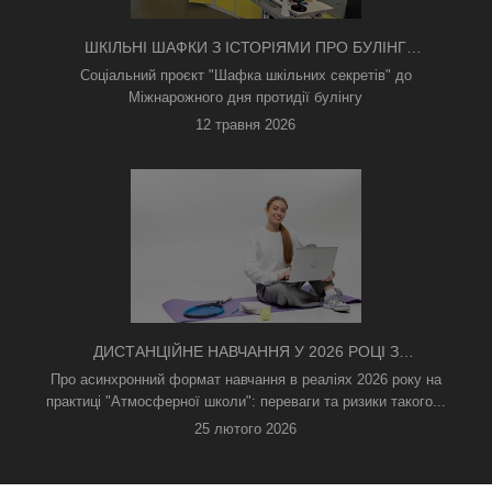
ШКІЛЬНІ ШАФКИ З ІСТОРІЯМИ ПРО БУЛІНГ
З'ЯВИЛИСЯ В КИЄВІ
Соціальний проєкт "Шафка шкільних секретів" до
Міжнарожного дня протидії булінгу
12 травня 2026
ДИСТАНЦІЙНЕ НАВЧАННЯ У 2026 РОЦІ З
ТРИВОГАМИ ТА БЕЗ СВІТЛА: ЯК АСИНХРОННИЙ
Про асинхронний формат навчання в реаліях 2026 року на
ФОРМАТ РЯТУЄ ОСВІТНІЙ ПРОЦЕС
практиці "Атмосферної школи": переваги та ризики такого...
25 лютого 2026