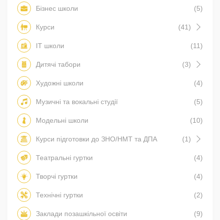
Бізнес школи
(5)
Курси
(41)
IT школи
(11)
Дитячі табори
(3)
Художні школи
(4)
Музичні та вокальні студії
(5)
Модельні школи
(10)
Курси підготовки до ЗНО/НМТ та ДПА
(1)
Театральні гуртки
(4)
Творчі гуртки
(4)
Технічні гуртки
(2)
Заклади позашкільної освіти
(9)