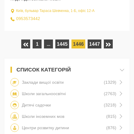
Київ, бульвар Тараса Шевченка, 1-Б, офіс 12-А
0953573442
1
...
1445
1446
1447
СПИСОК КАТЕГОРІЙ
Заклади вищої освіти
(1329)
Школи загальноосвітні
(2763)
Дитячі садочки
(3218)
Школи іноземних мов
(815)
Центри розвитку дитини
(876)