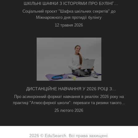
ШКІЛЬНІ ШАФКИ З ІСТОРІЯМИ ПРО БУЛІНГ
З'ЯВИЛИСЯ В КИЄВІ
Соціальний проєкт "Шафка шкільних секретів" до
Міжнарожного дня протидії булінгу
12 травня 2026
ДИСТАНЦІЙНЕ НАВЧАННЯ У 2026 РОЦІ З
ТРИВОГАМИ ТА БЕЗ СВІТЛА: ЯК АСИНХРОННИЙ
Про асинхронний формат навчання в реаліях 2026 року на
ФОРМАТ РЯТУЄ ОСВІТНІЙ ПРОЦЕС
практиці "Атмосферної школи": переваги та ризики такого...
25 лютого 2026
2026 © EduSearch. Всі права захищені.