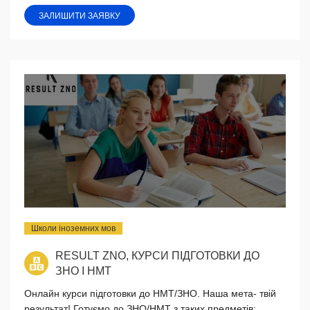
ЗАЛИШИТИ ЗАЯВКУ
Школи іноземних мов
RESULT ZNO, КУРСИ ПІДГОТОВКИ ДО
ЗНО І НМТ
Онлайн курси підготовки до НМТ/ЗНО. Наша мета- твій
результат! Готуємо до ЗНО/НМТ з таких предметів: