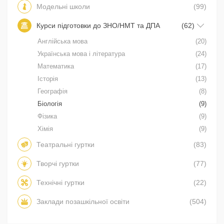
Модельні школи
(99)
Курси підготовки до ЗНО/НМТ та ДПА
(62)
Англійська мова
(20)
Українська мова і література
(24)
Математика
(17)
Історія
(13)
Географія
(8)
Біологія
(9)
Фізика
(9)
Хімія
(9)
Театральні гуртки
(83)
Творчі гуртки
(77)
Технічні гуртки
(22)
Заклади позашкільної освіти
(504)