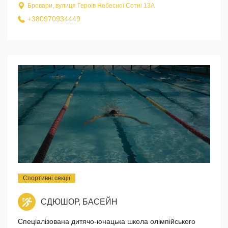
Бровари, вулиця Героїв Небесної Сотні 13А
+380970934449
Спортивні секції
СДЮШОР, БАСЕЙН
Спеціалізована дитячо-юнацька школа олімпійського