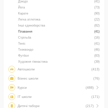
Дзюдо
(41)
Йога
(73)
Карате
(90)
Легка атлетика
(22)
Інші єдиноборства
(82)
Плавання
(41)
Стрільба
(16)
Теніс
(41)
Тхеквондо
(46)
Футбол
(83)
Художня гімнастика
(39)
Автошколи
(413)
Бізнес школи
(76)
Курси
(488)
IT школи
(171)
Дитячі табори
(217)