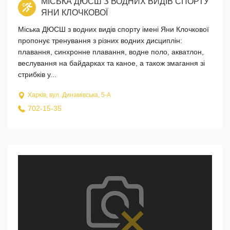
МІСЬКА ДЮСШ З ВОДНИХ ВИДІВ СПОРТУ
ЯНИ КЛОЧКОВОЇ
Міська ДЮСШ з водних видів спорту імені Яни Клочкової
пропонує тренування з різних водних дисциплін:
плавання, синхронне плавання, водне поло, акватлон,
веслування на байдарках та каное, а також змагання зі
стрибків у...
Харків, вул. Динамівська, 5-А
702-15-35