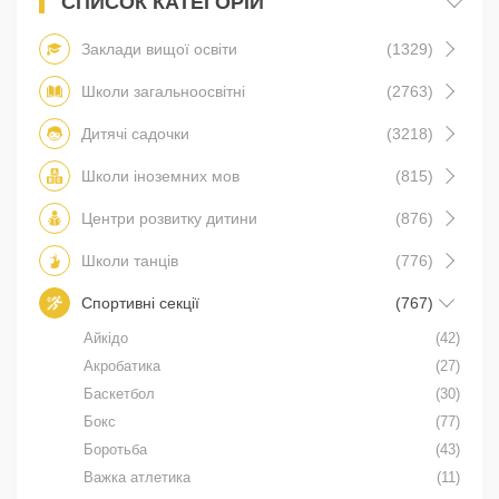
СПИСОК КАТЕГОРІЙ
Заклади вищої освіти
(1329)
Школи загальноосвітні
(2763)
Дитячі садочки
(3218)
Школи іноземних мов
(815)
Центри розвитку дитини
(876)
Школи танців
(776)
Спортивні секції
(767)
Айкідо
(42)
Акробатика
(27)
Баскетбол
(30)
Бокс
(77)
Боротьба
(43)
Важка атлетика
(11)