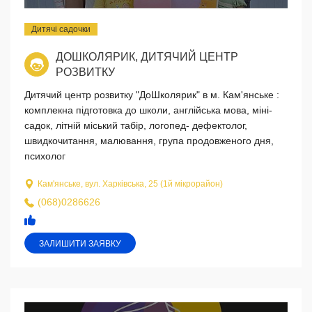
Дитячі садочки
ДОШКОЛЯРИК, ДИТЯЧИЙ ЦЕНТР
РОЗВИТКУ
Дитячий центр розвитку "ДоШколярик" в м. Кам'янське :
комплекна підготовка до школи, англійська мова, міні-
садок, літній міський табір, логопед- дефектолог,
швидкочитання, малювання, група продовженого дня,
психолог
Кам'янське, вул. Харківська, 25 (1й мікрорайон)
(068)0286626
ЗАЛИШИТИ ЗАЯВКУ