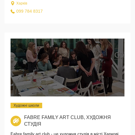
Харків
099 784 8317
Художні школи
FABRE FAMILY ART CLUB, ХУДОЖНЯ
СТУДІЯ
Fabre family art club - це художня студія в місті Харкові,