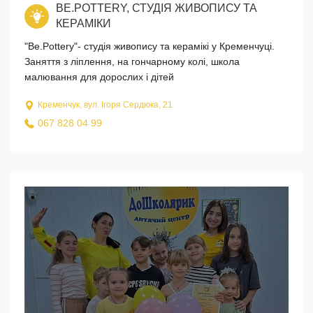
BE.POTTERY, СТУДІЯ ЖИВОПИСУ ТА
КЕРАМІКИ
"Be.Pottery"- студія живопису та керамікі у Кременчуці.
Заняття з ліплення, на гончарному колі, школа
малювання для дорослих і дітей
Кременчук, вул. Ігоря Сердюка, 21
067 828 04 99