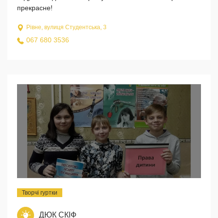
прекрасне!
Рівне, вулиця Студентська, 3
067 680 3536
Творчі гуртки
ДЮК СКІФ