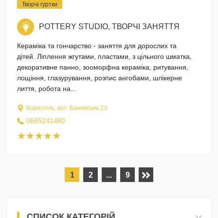
Творчі гуртки
POTTERY STUDIO, ТВОРЧІ ЗАНЯТТЯ
Кераміка та гончарство - заняття для дорослих та
дітей. Ліплення жгутами, пластами, з цільного шматка,
декоративне панно, зооморфна кераміка, ритування,
лощіння, глазурування, розпис ангобами, шлікерне
лиття, робота на...
Бориспіль, вул. Банківська 23
0665241480
1
2
...
9
СПИСОК КАТЕГОРІЙ