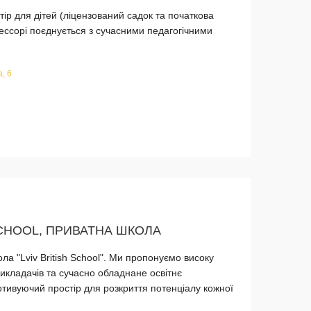
ір для дітей (ліцензований садок та початкова
ессорі поєднується з сучасними педагогічними
, 6
SCHOOL, ПРИВАТНА ШКОЛА
ла "Lviv British School". Ми пропонуємо високу
викладачів та сучасно обладнане освітнє
ивуючий простір для розкриття потенціалу кожної