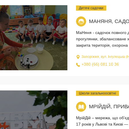
Дитячі садочки
МАНЯНЯ, САД
МаНяня - садочок повного дн
прогулянки, збалансоване х
закрита територія, охорона 
Запоріжжя, вул. Інгулецька (
+380 (66) 081 10 36
Школи загальноосвітні
МРІЙДІЙ, ПРИ
МрійДій – мережа, що об’єдн
17 років у Львові та Києві —