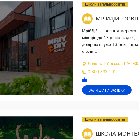
Школи загальноосвітні
МРІЙДІЙ, ОСВІ
МрійДій — освітня мережа, 
місяців до 17 років: садки, 
довіряють уже 13 років, пра
стали...
Львів, вул. Угорська, 12Е (ЖК
0 800 333 191
ЗАЛИШИТИ ЗАЯВКУ
Школи загальноосвітні
ШКОЛА МОНТЕС