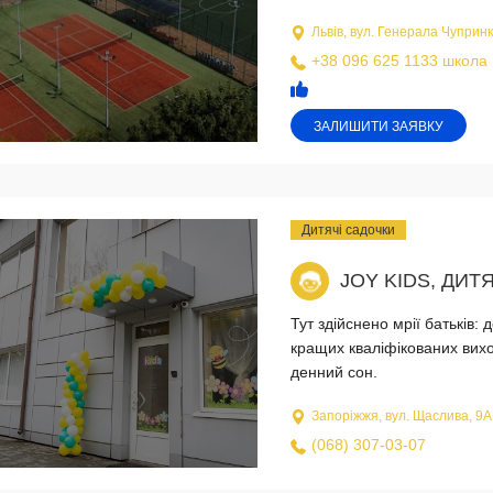
Львів, вул. Генерала Чупринк
+38 096 625 1133 школа
ЗАЛИШИТИ ЗАЯВКУ
Дитячі садочки
JOY KIDS, ДИ
Тут здійснено мрії батьків:
кращих кваліфікованих вихо
денний сон.
Запоріжжя, вул. Щаслива, 9А
(068) 307-03-07