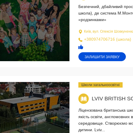
Безпечний, дбайливий прост
школа), де система М.Монт
«родзинками»
Київ, вул. Олексія Шовкуненка
+380974706716 (школа)
ЗАЛИШИТИ ЗАЯВКУ
Школи загальноосвітні
LVIV BRITISH 
Ліцензована британська шко
якість освіти, англомовних 
середовище. Створюємо мот
дитини. Lviv...