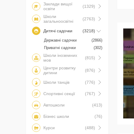
Заклади вищої
(1329)
освіти
Школи
(2763)
загальноосвітні
Дитячі садочки
(3218)
Державні садочки
(2866)
Приватні садочки
(302)
Школи іноземних
(815)
мов
Центри розвитку
(876)
дитини
Школи танців
(776)
Спортивні секції
(767)
Автошколи
(413)
Бізнес школи
(76)
Курси
(488)