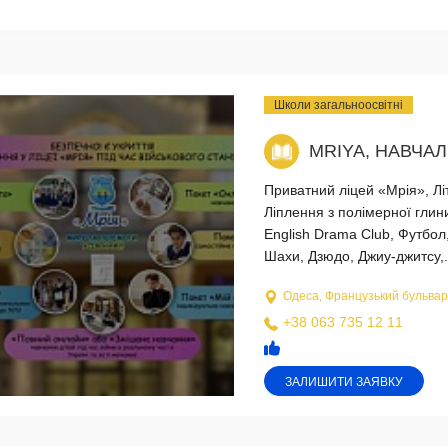
Школи загальноосвітні
MRIYA, НАВЧА
Приватний ліцей «Мрія», Літ
Ліплення з полімерної гли
English Drama Club, Футбол,
Шахи, Дзюдо, Джиу-джитсу,.
Одеса, Французький бульвар
+38 063 735 12 11
ЗАЛИШИТИ ЗАЯВКУ