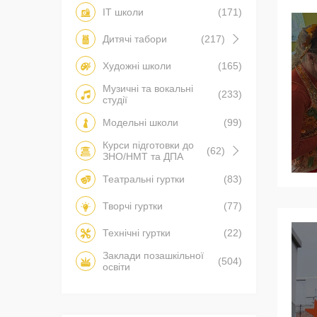
IT школи
(171)
Дитячі табори
(217)
Художні школи
(165)
Музичні та вокальні
(233)
студії
Модельні школи
(99)
Курси підготовки до
(62)
ЗНО/НМТ та ДПА
Театральні гуртки
(83)
Творчі гуртки
(77)
Технічні гуртки
(22)
Заклади позашкільної
(504)
освіти