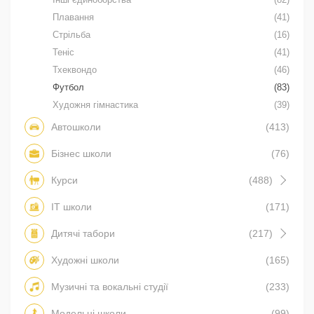
Плавання
(41)
Стрільба
(16)
Теніс
(41)
Тхеквондо
(46)
Футбол
(83)
Художня гімнастика
(39)
Автошколи
(413)
Бізнес школи
(76)
Курси
(488)
IT школи
(171)
Дитячі табори
(217)
Художні школи
(165)
Музичні та вокальні студії
(233)
Модельні школи
(99)