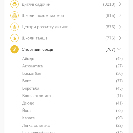
Дитячі садочки
(3218)
Школи іноземних мов
(815)
Центри розвитку дитини
(876)
Школи танців
(776)
Спортивні секції
(767)
Айкідо
(42)
Акробатика
(27)
Баскетбол
(30)
Бокс
(77)
Боротьба
(43)
Важка атлетика
(11)
Дзюдо
(41)
Йога
(73)
Карате
(90)
Легка атлетика
(22)
Інші єдиноборства
(82)