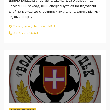
Дитячо-юнацька спортивна школа №13 Харкова - це
навчальний заклад, який спеціалізується на підготовці
дітей та молоді до спортивних змагань та занять різними
видами спорту.
Харків, вулиця Ньютона 143-Б
(057)725-84-40
Спортивні секції