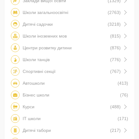
Заклади вищої освіти
(1329)
Школи загальноосвітні
(2763)
Дитячі садочки
(3218)
Школи іноземних мов
(815)
Центри розвитку дитини
(876)
Школи танців
(776)
Спортивні секції
(767)
Автошколи
(413)
Бізнес школи
(76)
Курси
(488)
IT школи
(171)
Дитячі табори
(217)