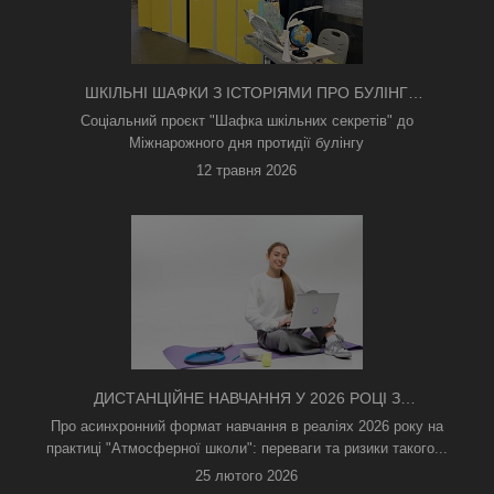
ШКІЛЬНІ ШАФКИ З ІСТОРІЯМИ ПРО БУЛІНГ
З'ЯВИЛИСЯ В КИЄВІ
Соціальний проєкт "Шафка шкільних секретів" до
Міжнарожного дня протидії булінгу
12 травня 2026
ДИСТАНЦІЙНЕ НАВЧАННЯ У 2026 РОЦІ З
ТРИВОГАМИ ТА БЕЗ СВІТЛА: ЯК АСИНХРОННИЙ
Про асинхронний формат навчання в реаліях 2026 року на
ФОРМАТ РЯТУЄ ОСВІТНІЙ ПРОЦЕС
практиці "Атмосферної школи": переваги та ризики такого...
25 лютого 2026