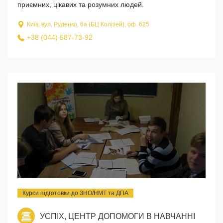
приємних, цікавих та розумних людей.
Київ, вул. Руденко, 6а (БЦ Колізей), оф. 625
+38 (044) 587-73-92
Курси підготовки до ЗНО/НМТ та ДПА
УСПІХ, ЦЕНТР ДОПОМОГИ В НАВЧАННІ