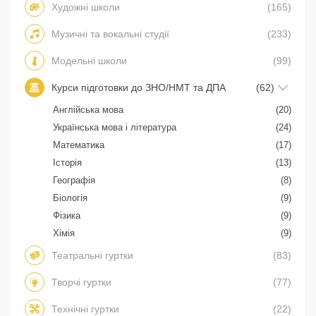
Художні школи
(165)
Музичні та вокальні студії
(233)
Модельні школи
(99)
Курси підготовки до ЗНО/НМТ та ДПА
(62)
Англійська мова
(20)
Українська мова і література
(24)
Математика
(17)
Історія
(13)
Географія
(8)
Біологія
(9)
Фізика
(9)
Хімія
(9)
Театральні гуртки
(83)
Творчі гуртки
(77)
Технічні гуртки
(22)