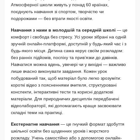
Атмосферної школи живуть у понад 60 країнах,
поєднують навчання зі спортом, творчістю чи
подорожами — без втрати якості освіти.
Навчання з нами в молодшій та середній школі
— це
комфорт і свобода без стресу. Усі уроки зібрані на одній
зручній онлайн-платформі, доступній у будь-який час і з
будь-якого місця. Дитина сама керує своїм розкладом:
без ранніх підйомів, поспіху та прив’язки до дзвінків.
Навчатися можна вдень, увечері чи у вихідні — важливо
лише вчасно виконувати завдання. Кожен урок
побудований так, щоб матеріал було легко зрозуміти:
короткі відео з поясненнями вчителя, структуровані
конспекти, інтерактивні тести та корисні додаткові
матеріали. Для природничих дисциплін передбачені
відеолабораторії, які допомагають краще засвоювати
складні теми на практиці.
Екстернатне навчання
— це гнучкий формат здобуття
шкільної освіти без щоденних уроків і жорсткого
розкладу. Учень самостійно або з допомогою онлайн-