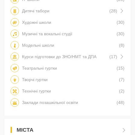
Дитячі табори
(28)
Художні школи
(30)
Музичні та вокальні студії
(30)
Модельні школи
(8)
Курси підготовки до ЗНО/НМТ та ДПА
(17)
Театральні гуртки
(15)
Творчі гуртки
(7)
Технічні гуртки
(2)
Заклади позашкільної освіти
(48)
МІСТА