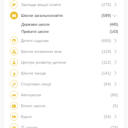
Заклади вищої освіти
(275)
Школи загальноосвітні
(589)
Державні школи
(445)
Приватні школи
(143)
Дитячі садочки
(655)
Школи іноземних мов
(119)
Центри розвитку дитини
(112)
Школи танців
(141)
Спортивні секції
(84)
Автошколи
(80)
Бізнес школи
(5)
Курси
(54)
IT школи
(23)