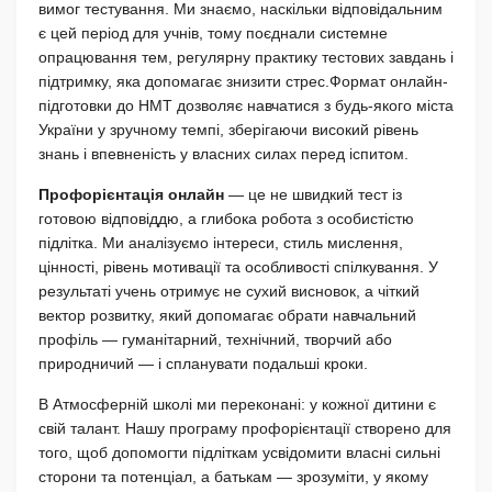
вимог тестування. Ми знаємо, наскільки відповідальним
є цей період для учнів, тому поєднали системне
опрацювання тем, регулярну практику тестових завдань і
підтримку, яка допомагає знизити стрес.Формат онлайн-
підготовки до НМТ дозволяє навчатися з будь-якого міста
України у зручному темпі, зберігаючи високий рівень
знань і впевненість у власних силах перед іспитом.
Профорієнтація онлайн
— це не швидкий тест із
готовою відповіддю, а глибока робота з особистістю
підлітка. Ми аналізуємо інтереси, стиль мислення,
цінності, рівень мотивації та особливості спілкування. У
результаті учень отримує не сухий висновок, а чіткий
вектор розвитку, який допомагає обрати навчальний
профіль — гуманітарний, технічний, творчий або
природничий — і спланувати подальші кроки.
В Атмосферній школі ми переконані: у кожної дитини є
свій талант. Нашу програму профорієнтації створено для
того, щоб допомогти підліткам усвідомити власні сильні
сторони та потенціал, а батькам — зрозуміти, у якому