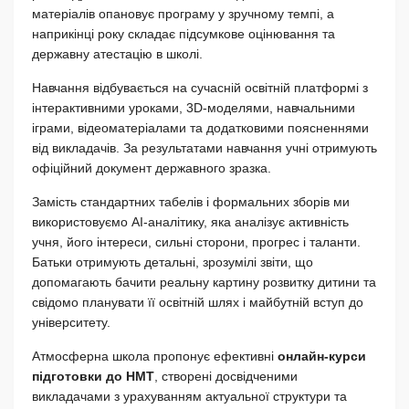
матеріалів опановує програму у зручному темпі, а
наприкінці року складає підсумкове оцінювання та
державну атестацію в школі.
Навчання відбувається на сучасній освітній платформі з
інтерактивними уроками, 3D-моделями, навчальними
іграми, відеоматеріалами та додатковими поясненнями
від викладачів. За результатами навчання учні отримують
офіційний документ державного зразка.
Замість стандартних табелів і формальних зборів ми
використовуємо AI-аналітику, яка аналізує активність
учня, його інтереси, сильні сторони, прогрес і таланти.
Батьки отримують детальні, зрозумілі звіти, що
допомагають бачити реальну картину розвитку дитини та
свідомо планувати її освітній шлях і майбутній вступ до
університету.
Атмосферна школа пропонує ефективні
онлайн-курси
підготовки до НМТ
, створені досвідченими
викладачами з урахуванням актуальної структури та