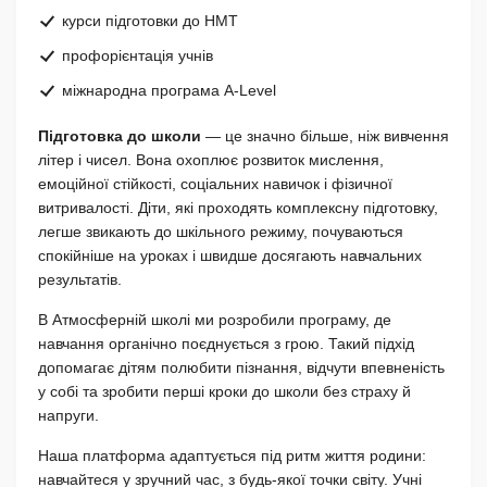
курси підготовки до НМТ
профорієнтація учнів
міжнародна програма A-Level
Підготовка до школи
— це значно більше, ніж вивчення
літер і чисел. Вона охоплює розвиток мислення,
емоційної стійкості, соціальних навичок і фізичної
витривалості. Діти, які проходять комплексну підготовку,
легше звикають до шкільного режиму, почуваються
спокійніше на уроках і швидше досягають навчальних
результатів.
В Атмосферній школі ми розробили програму, де
навчання органічно поєднується з грою. Такий підхід
допомагає дітям полюбити пізнання, відчути впевненість
у собі та зробити перші кроки до школи без страху й
напруги.
Наша платформа адаптується під ритм життя родини:
навчайтеся у зручний час, з будь-якої точки світу. Учні