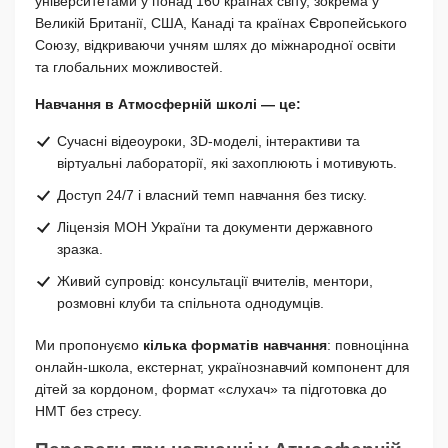
університетами у понад 160 країнах світу, зокрема у
Великій Британії, США, Канаді та країнах Європейського
Союзу, відкриваючи учням шлях до міжнародної освіти
та глобальних можливостей.
Навчання в Атмосферній школі — це:
Сучасні відеоуроки, 3D-моделі, інтерактиви та
віртуальні лабораторії, які захоплюють і мотивують.
Доступ 24/7 і власний темп навчання без тиску.
Ліцензія МОН України та документи державного
зразка.
Живий супровід: консультації вчителів, ментори,
розмовні клуби та спільнота однодумців.
Ми пропонуємо
кілька форматів навчання
: повноцінна
онлайн-школа, екстернат, українознавчий компонент для
дітей за кордоном, формат «слухач» та підготовка до
НМТ без стресу.