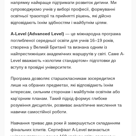
напрямку найкраще підтримати розвиток дитини. Ми
супроводжуємо учнів у виборі професії, формуванні
освітньої траєкторії та прийнятті рішень, які дійсно
відповідають їхнім здібностям і майбутнім цілям.
A-Level (Advanced Level)
— це міжнародна програма
поглибленої середньої освіти для учнів 16–19 років,
створена у Великій Британії та визнана одним із
найпрестижніших академічних маршрутів у світі. Саме A-
Level вважають «золотим стандартом» підготовки до
вступу в провідні університети.
Програма дозволяє старшокласникам зосередитися
лише на обраних предметах, які відповідають їхнім
інтересам, сильним сторонам і майбутнім освітнім або
кар’єрним планам. Такий підхід формує глибоке
розуміння дисциплін, розвиває аналітичне мислення та
навички самостійної роботи.
Навчання триває два роки й завершується складанням
фінальних іспитів. Сертифікат A-Level визнається