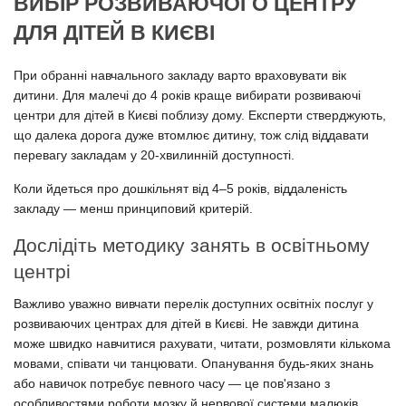
ВИБІР РОЗВИВАЮЧОГО ЦЕНТРУ
ДЛЯ ДІТЕЙ В КИЄВІ
При обранні навчального закладу варто враховувати вік
дитини. Для малечі до 4 років краще вибирати розвиваючі
центри для дітей в Києві поблизу дому. Експерти стверджують,
що далека дорога дуже втомлює дитину, тож слід віддавати
перевагу закладам у 20-хвилинній доступності.
Коли йдеться про дошкільнят від 4–5 років, віддаленість
закладу — менш принциповий критерій.
Дослідіть методику занять в освітньому
центрі
Важливо уважно вивчати перелік доступних освітніх послуг у
розвиваючих центрах для дітей в Києві. Не завжди дитина
може швидко навчитися рахувати, читати, розмовляти кількома
мовами, співати чи танцювати. Опанування будь-яких знань
або навичок потребує певного часу — це пов'язано з
особливостями роботи мозку й нервової системи малюків.