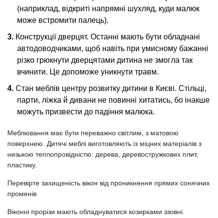
(наприклад, відкриті напрямні шухляд, куди малюк
може встромити палець).
Конструкції дверцят. Останні мають бути обладнані
автодоводчиками, щоб навіть при умисному бажанні
різко грюкнути дверцятами дитина не змогла так
вчинити. Це допоможе уникнути травм.
Стан меблів центру розвитку дитини в Києві. Стільці,
парти, ліжка й дивани не повинні хитатись, бо інакше
можуть призвести до падіння малюка.
Меблювання має бути переважно світлим, з матовою
поверхнею. Дитячі меблі виготовляють із міцних матеріалів з
низькою теплопровідністю: дерева, деревостружкових плит,
пластику.
Перевірте захищеність вікон від проникнення прямих сонячних
променів
Віконні прорізи мають обладнуватися козирками ззовні.