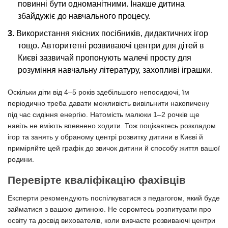
повинні бути одноманітними. Інакше дитина
збайдужіє до навчального процесу.
Використання якісних посібників, дидактичних ігор
тощо. Авторитетні розвиваючі центри для дітей в
Києві зазвичай пропонують малечі просту для
розуміння навчальну літературу, захопливі іграшки.
Оскільки діти від 4–5 років здебільшого непосидючі, їм
періодично треба давати можливість вивільнити накопичену
під час сидіння енергію. Натомість малюки 1–2 рочків ще
навіть не вміють впевнено ходити. Тож поцікавтесь розкладом
ігор та занять у обраному центрі розвитку дитини в Києві й
приміряйте цей графік до звичок дитини й способу життя вашої
родини.
Перевірте кваліфікацію фахівців
Експерти рекомендують поспілкуватися з педагогом, який буде
займатися з вашою дитиною. Не соромтесь розпитувати про
освіту та досвід вихователів, коли вивчаєте розвиваючі центри