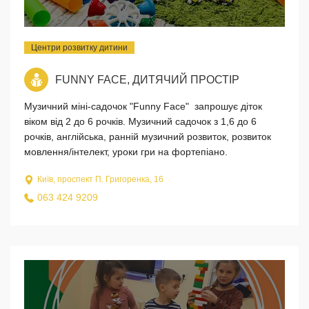
Центри розвитку дитини
FUNNY FACE, ДИТЯЧИЙ ПРОСТІР
Музичний міні-садочок "Funny Face" запрошує діток
віком від 2 до 6 рочків. Музичний садочок з 1,6 до 6
рочків, англійська, ранній музичний розвиток, розвиток
мовлення/інтелект, уроки гри на фортепіано.
Київ, проспект П. Григоренка, 16
063 424 9209