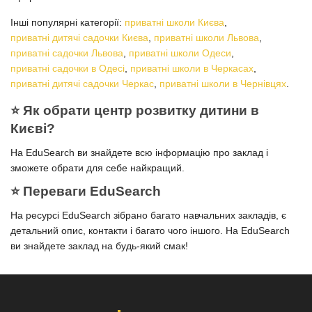
Інші популярні категорії:
приватні школи Києва
,
приватні дитячі садочки Києва
,
приватні школи Львова
,
приватні садочки Львова
,
приватні школи Одеси
,
приватні садочки в Одесі
,
приватні школи в Черкасах
,
приватні дитячі садочки Черкас
,
приватні школи в Чернівцях
.
⭐️ Як обрати центр розвитку дитини в
Києві?
На EduSearch ви знайдете всю інформацію про заклад і
зможете обрати для себе найкращий.
⭐️ Переваги EduSearch
На ресурсі EduSearch зібрано багато навчальних закладів, є
детальний опис, контакти і багато чого іншого. На EduSearch
ви знайдете заклад на будь-який смак!