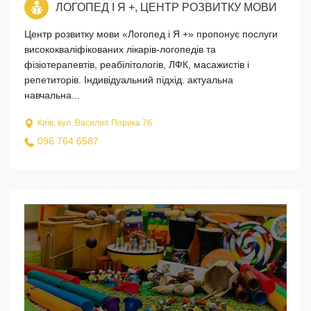
ЛОГОПЕД I Я +, ЦЕНТР РОЗВИТКУ МОВИ
Центр розвитку мови «Логопед i Я +» пропонує послуги
висококваліфікованих лікарів-логопедів та
фізіотерапевтів, реабілітологів, ЛФК, масажистів і
репетиторів. Індивідуальний підхід. актуальна
навчальна...
Київ, вул. Василия Порика 7б
096 764 6587