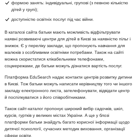
формою занять: індивідуальні, групові (з певною кількістю
дітей у групі);
доступністю освітніх послуг під час війни.
В каталозі сайта батьки мають можливість відфільтрувати
наявні розвиваючі центри для дітей в Києві за наявністю пільг і
знижок. Є у переліку заклади, що пропонують навчання для
малюків з особливими освітніми потребами. Також на сайті
можна скористатися клікабельними телефонами,
соцмережами, де батьки можуть дізнатися вартість послуг.
Платформа EduSearch надає контакти центрів розвитку дитини
в Києві. Тож батьки можуть написати керівництву того чи іншого
закладу електронного листа, зателефонувати, відвідати центр
й поспілкуватися з його співробітниками.
Також сайт-каталог пропонує широкий вибір садочків, шкіл,
курсів, гуртків у великих містах України. А ще у блозі
платформи батьки знайдуть багато корисної інформації щодо
дитячої психології, сучасних методик виховання, організації
сфери освіти.