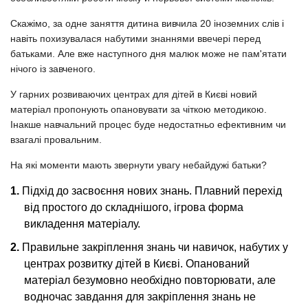
Скажімо, за одне заняття дитина вивчила 20 іноземних слів і
навіть похизувалася набутими знаннями ввечері перед
батьками. Але вже наступного дня малюк може не пам'ятати
нічого із завченого.
У гарних розвиваючих центрах для дітей в Києві новий
матеріал пропонують опановувати за чіткою методикою.
Інакше навчальний процес буде недостатньо ефективним чи
взагалі провальним.
На які моменти мають звернути увагу небайдужі батьки?
Підхід до засвоєння нових знань. Плавний перехід
від простого до складнішого, ігрова форма
викладення матеріалу.
Правильне закріплення знань чи навичок, набутих у
центрах розвитку дітей в Києві. Опанований
матеріал безумовно необхідно повторювати, але
водночас завдання для закріплення знань не