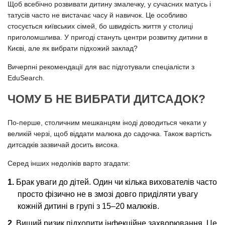
Щоб всебічно розвивати дитину змалечку, у сучасних матусь і
татусів часто не вистачає часу й навичок. Це особливо
стосується київських сімей, бо швидкість життя у столиці
приголомшлива. У пригоді стануть центри розвитку дитини в
Києві, але як вибрати підхожий заклад?
Вичерпні рекомендації для вас підготували спеціалісти з
EduSearch.
ЧОМУ Б НЕ ВИБРАТИ ДИТСАДОК?
По-перше, столичним мешканцям іноді доводиться чекати у
великій черзі, щоб віддати малюка до садочка. Також вартість
дитсадків зазвичай досить висока.
Серед інших недоліків варто згадати:
Брак уваги до дітей. Один чи кілька вихователів часто
просто фізично не в змозі довго приділяти увагу
кожній дитині в групі з 15–20 малюків.
Вищий ризик підхопити інфекційне захворювання. Це