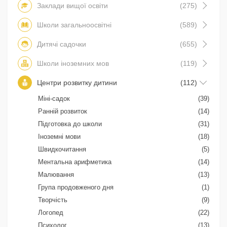
Заклади вищої освіти
(275)
Школи загальноосвітні
(589)
Дитячі садочки
(655)
Школи іноземних мов
(119)
Центри розвитку дитини
(112)
Міні-садок
(39)
Ранній розвиток
(14)
Підготовка до школи
(31)
Іноземні мови
(18)
Швидкочитання
(5)
Ментальна арифметика
(14)
Малювання
(13)
Група продовженого дня
(1)
Творчість
(9)
Логопед
(22)
Психолог
(13)