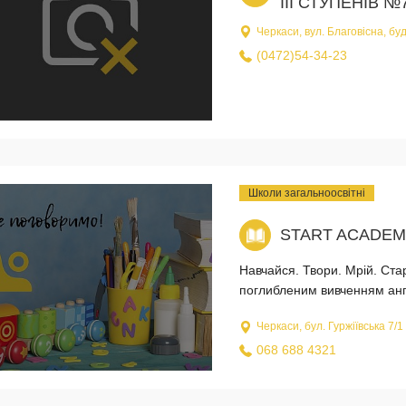
ІІІ СТУПЕНІВ №
Черкаси, вул. Благовісна, бу
(0472)54-34-23
Школи загальноосвітні
START ACADEM
Навчайся. Твори. Мрій. С
поглибленим вивченням англ
Черкаси, бул. Гуржіївська 7/1
068 688 4321