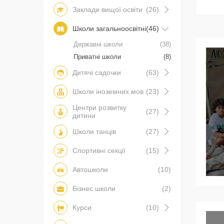
Заклади вищої освіти
(26)
Школи загальноосвітні
(46)
Державні школи
(38)
Приватні школи
(8)
Дитячі садочки
(63)
Школи іноземних мов
(23)
Центри розвитку
(27)
дитини
Школи танців
(27)
Спортивні секції
(15)
Автошколи
(10)
Бізнес школи
(2)
Курси
(10)