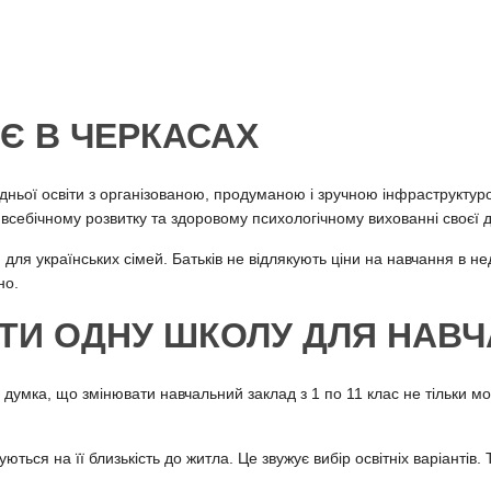
 Є В ЧЕРКАСАХ
дньої освіти з організованою, продуманою і зручною інфраструктур
ці, всебічному розвитку та здоровому психологічному вихованні своєї 
для українських сімей. Батьків не відлякують ціни на навчання в н
но.
ТИ ОДНУ ШКОЛУ ДЛЯ НАВ
 думка, що змінювати навчальний заклад з 1 по 11 клас не тільки мо
ються на її близькість до житла. Це звужує вибір освітніх варіанті