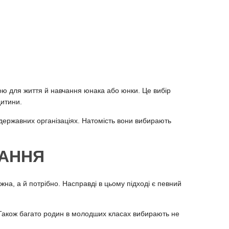
ою для життя й навчання юнака або юнки. Це вибір
дитини.
едержавних організаціях. Натомість вони вибирають
ЧАННЯ
жна, а й потрібно. Насправді в цьому підході є певний
в. Також багато родин в молодших класах вибирають не