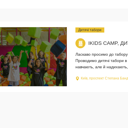
Дитячі табори
IKIDS CAMP, Д
Ласкаво просимо до табору «
Проводимо дитячі табори в К
навчають, але й надихають,
Київ, проспект Степана Банд