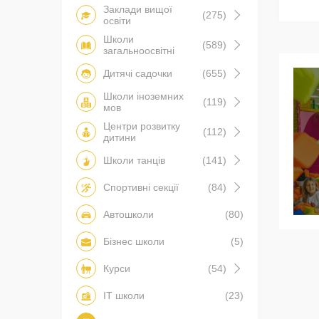
Заклади вищої
(275)
освіти
Школи
(589)
загальноосвітні
Дитячі садочки
(655)
Школи іноземних
(119)
мов
Центри розвитку
(112)
дитини
Школи танців
(141)
Спортивні секції
(84)
Автошколи
(80)
Бізнес школи
(5)
Курси
(54)
IT школи
(23)