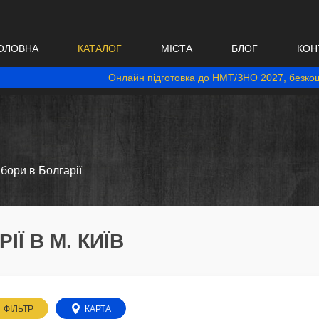
ОЛОВНА
КАТАЛОГ
МІСТА
БЛОГ
КОН
Онлайн підготовка до НМТ/ЗНО 2027, безкош
абори в Болгарії
ІЇ В М. КИЇВ
ФІЛЬТР
КАРТА