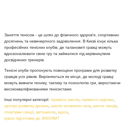
Заняття тенісом - це шлях до фізичного здоров'я, спортивних
досягнень та невичерпного задоволення. В Києві існує кілька
професійних тенісних клубів, де талановиті гравці можуть
вдосконалювати свою гру та займатися під керівництвом
досвідчених тренерів.
Тенісні клуби пропонують повноцінні програми для розвитку
гравців усіх рівнів. Вирізняються як місця, де молоді гравці
можуть вивчати техніку, тактику та психологію гри, виростаючи
висококваліфікованими тенісистами.
Інші популярні категорії:
приватні школи
,
приватні садочки
,
центри розвитку дитини
,
школи іноземних мов
,
школи танців
,
спортивні секції
,
автошколи
,
курси
,
курси підготовки до ЗНО/НМТ