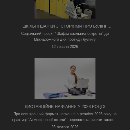
ШКІЛЬНІ ШАФКИ З ІСТОРІЯМИ ПРО БУЛІНГ
З'ЯВИЛИСЯ В КИЄВІ
Соціальний проєкт "Шафка шкільних секретів" до
Міжнарожного дня протидії булінгу
12 травня 2026
ДИСТАНЦІЙНЕ НАВЧАННЯ У 2026 РОЦІ З
ТРИВОГАМИ ТА БЕЗ СВІТЛА: ЯК АСИНХРОННИЙ
Про асинхронний формат навчання в реаліях 2026 року на
ФОРМАТ РЯТУЄ ОСВІТНІЙ ПРОЦЕС
практиці "Атмосферної школи": переваги та ризики такого...
25 лютого 2026