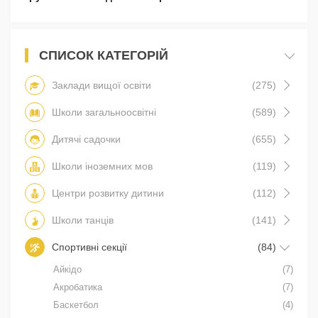
СПИСОК КАТЕГОРІЙ
Заклади вищої освіти
(275)
Школи загальноосвітні
(589)
Дитячі садочки
(655)
Школи іноземних мов
(119)
Центри розвитку дитини
(112)
Школи танців
(141)
Спортивні секції
(84)
Айкідо
(7)
Акробатика
(7)
Баскетбол
(4)