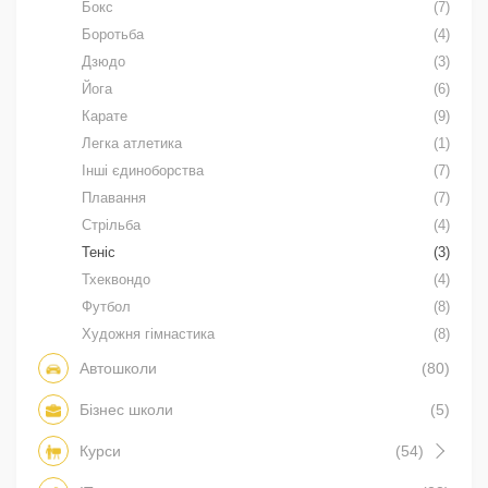
Бокс
(7)
Боротьба
(4)
Дзюдо
(3)
Йога
(6)
Карате
(9)
Легка атлетика
(1)
Інші єдиноборства
(7)
Плавання
(7)
Стрільба
(4)
Теніс
(3)
Тхеквондо
(4)
Футбол
(8)
Художня гімнастика
(8)
Автошколи
(80)
Бізнес школи
(5)
Курси
(54)