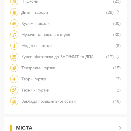
IT школи
(23)
Дитячі табори
(28)
Художні школи
(30)
Музичні та вокальні студії
(30)
Модельні школи
(8)
Курси підготовки до ЗНО/НМТ та ДПА
(17)
Театральні гуртки
(15)
Творчі гуртки
(7)
Технічні гуртки
(2)
Заклади позашкільної освіти
(48)
МІСТА