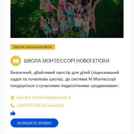
Школи загальноосвітні
ШКОЛА МОНТЕССОРІ НОВОЇ ЕПОХИ
Безпечний, дбайливий простір для дітей (ліцензований
садок та початкова школа), де система М.Монтессорі
поєднується з сучасними педагогічними «родзинками»
Київ, вул. Олексія Шовкуненка, 6
+380974706716 (школа)
ЗАЛИШИТИ ЗАЯВКУ