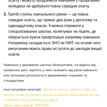
освіту і можуть продовжити навчання у профільних
коледжах чи здобувати повну середню освіту.
Третій ступінь навчального рівню — це повна
середня освіта, що триває два роки у десятому та
одинадцятому класах. Її можна отримати у
спеціалізованих школах, колегіумах чи ліцеях, де
обирається вужча профілізація напрямку навчання.
Наприкінці складається ЗНО чи НМТ, на основі чого
випускники мають право вступати до закладів вищої
освіти.
Навчання у державних школах безкоштовне, на відміну від
приватних шкіл, вартість у яких залежить від умов навчання,
але програми регулюються державними нормами та
стандартами.
Інші популярні категорії:
приватні школи
,
приватні садочки
,
центри розвитку дитини
,
школи іноземних мов
,
школи танців
,
спортивні секції
,
автошколи
,
курси
,
курси підготовки до ЗНО/НМТ