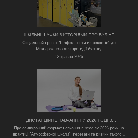
ШКІЛЬНІ ШАФКИ З ІСТОРІЯМИ ПРО БУЛІНГ
З'ЯВИЛИСЯ В КИЄВІ
Соціальний проєкт "Шафка шкільних секретів" до
Міжнарожного дня протидії булінгу
12 травня 2026
ДИСТАНЦІЙНЕ НАВЧАННЯ У 2026 РОЦІ З
ТРИВОГАМИ ТА БЕЗ СВІТЛА: ЯК АСИНХРОННИЙ
Про асинхронний формат навчання в реаліях 2026 року на
ФОРМАТ РЯТУЄ ОСВІТНІЙ ПРОЦЕС
практиці "Атмосферної школи": переваги та ризики такого...