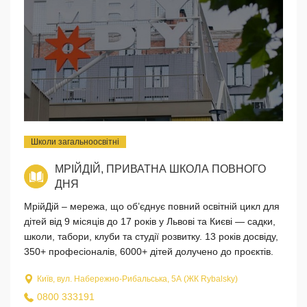
Школи загальноосвітні
МРІЙДІЙ, ПРИВАТНА ШКОЛА ПОВНОГО
ДНЯ
МрійДій – мережа, що об’єднує повний освітній цикл для
дітей від 9 місяців до 17 років у Львові та Києві — садки,
школи, табори, клуби та студії розвитку. 13 років досвіду,
350+ професіоналів, 6000+ дітей долучено до проєктів.
Київ, вул. Набережно-Рибальська, 5А (ЖК Rybalsky)
0800 333191