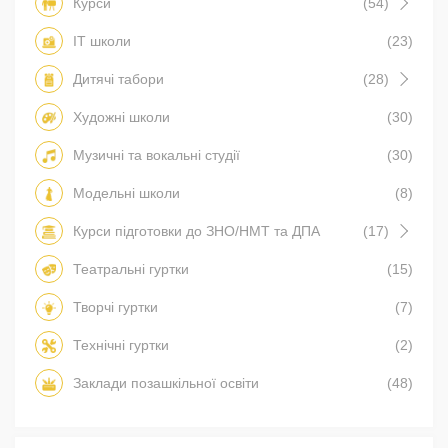
Курси
(54)
IT школи
(23)
Дитячі табори
(28)
Художні школи
(30)
Музичні та вокальні студії
(30)
Модельні школи
(8)
Курси підготовки до ЗНО/НМТ та ДПА
(17)
Театральні гуртки
(15)
Творчі гуртки
(7)
Технічні гуртки
(2)
Заклади позашкільної освіти
(48)