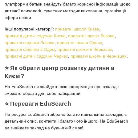
платформи батьки знайдуть багато корисної інформації щодо
дитячої психології, сучасних методик виховання, організації
сфери освіти.
Інші популярні категорії:
приватні школи Києва
,
приватні дитячі садочки Києва
,
приватні школи Львова
,
приватні садочки Львова
,
приватні школи Одеси
,
приватні садочки в Одесі
,
приватні школи в Черкасах
,
приватні дитячі садочки Черкас
,
приватні школи в Чернівцях
.
⭐️ Як обрати центр розвитку дитини в
Києві?
На EduSearch ви знайдете всю інформацію про заклад і
зможете обрати для себе найкращий.
⭐️ Переваги EduSearch
На ресурсі EduSearch зібрано багато навчальних закладів, є
детальний опис, контакти і багато чого іншого. На EduSearch
ви знайдете заклад на будь-який смак!