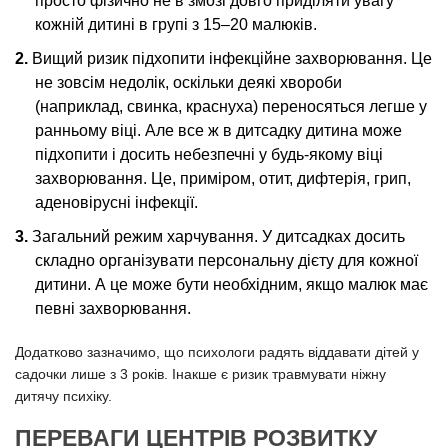
просто фізично не в змозі довго приділяти увагу
кожній дитині в групі з 15–20 малюків.
Вищий ризик підхопити інфекційне захворювання. Це
не зовсім недолік, оскільки деякі хвороби
(наприклад, свинка, краснуха) переносяться легше у
ранньому віці. Але все ж в дитсадку дитина може
підхопити і досить небезпечні у будь-якому віці
захворювання. Це, приміром, отит, дифтерія, грип,
аденовірусні інфекції.
Загальний режим харчування. У дитсадках досить
складно організувати персональну дієту для кожної
дитини. А це може бути необхідним, якщо малюк має
певні захворювання.
Додатково зазначимо, що психологи радять віддавати дітей у
садочки лише з 3 років. Інакше є ризик травмувати ніжну
дитячу психіку.
ПЕРЕВАГИ ЦЕНТРІВ РОЗВИТКУ