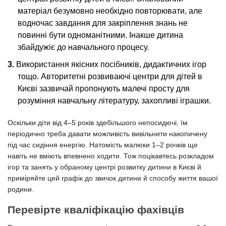
матеріал безумовно необхідно повторювати, але
водночас завдання для закріплення знань не
повинні бути одноманітними. Інакше дитина
збайдужіє до навчального процесу.
Використання якісних посібників, дидактичних ігор
тощо. Авторитетні розвиваючі центри для дітей в
Києві зазвичай пропонують малечі просту для
розуміння навчальну літературу, захопливі іграшки.
Оскільки діти від 4–5 років здебільшого непосидючі, їм
періодично треба давати можливість вивільнити накопичену
під час сидіння енергію. Натомість малюки 1–2 рочків ще
навіть не вміють впевнено ходити. Тож поцікавтесь розкладом
ігор та занять у обраному центрі розвитку дитини в Києві й
приміряйте цей графік до звичок дитини й способу життя вашої
родини.
Перевірте кваліфікацію фахівців