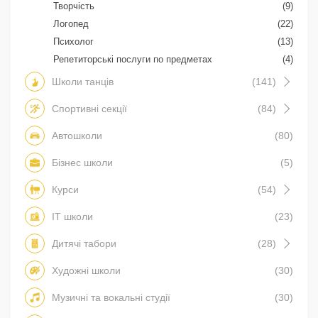
Творчість
(9)
Логопед
(22)
Психолог
(13)
Репетиторські послуги по предметах
(4)
Школи танців
(141)
Спортивні секції
(84)
Автошколи
(80)
Бізнес школи
(5)
Курси
(54)
IT школи
(23)
Дитячі табори
(28)
Художні школи
(30)
Музичні та вокальні студії
(30)