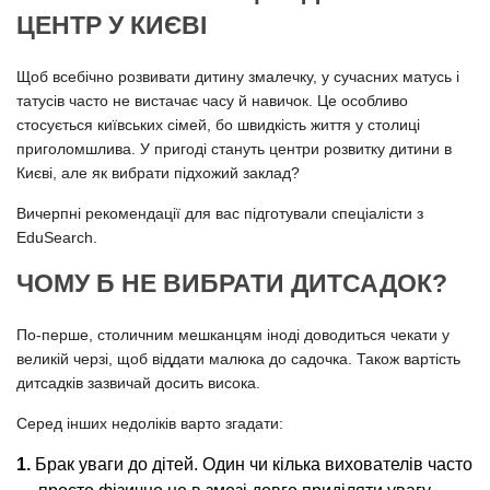
ЦЕНТР У КИЄВІ
Щоб всебічно розвивати дитину змалечку, у сучасних матусь і
татусів часто не вистачає часу й навичок. Це особливо
стосується київських сімей, бо швидкість життя у столиці
приголомшлива. У пригоді стануть центри розвитку дитини в
Києві, але як вибрати підхожий заклад?
Вичерпні рекомендації для вас підготували спеціалісти з
EduSearch.
ЧОМУ Б НЕ ВИБРАТИ ДИТСАДОК?
По-перше, столичним мешканцям іноді доводиться чекати у
великій черзі, щоб віддати малюка до садочка. Також вартість
дитсадків зазвичай досить висока.
Серед інших недоліків варто згадати:
Брак уваги до дітей. Один чи кілька вихователів часто