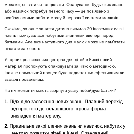
мовами, співати чи танцювати. Опанування будь-яких знань
або навичок потребує певного часу — це пов'язано з
особливостями роботи мозку й нервової системи малюків.
Скажімо, за одне заняття дитина вивчила 20 іноземних слів і
навіть похизувалася набутими знаннями ввечері перед
батьками. Але вже наступного дня малюк може не пам'ятати
нічого із завченого.
У гарних розвиваючих центрах для дітей в Києві новий
матеріал пропонують опановувати за чіткою методикою.
Інакше навчальний процес буде недостатньо ефективним чи
взагалі провальним.
На які моменти мають звернути увагу небайдужі батьки?
Підхід до засвоєння нових знань. Плавний перехід
від простого до складнішого, ігрова форма
викладення матеріалу.
Правильне закріплення знань чи навичок, набутих у
центрах розвитку дітей в Києві. Опанований