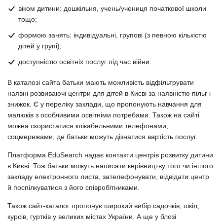
віком дитини: дошкільня, учень/учениця початкової школи
тощо;
формою занять: індивідуальні, групові (з певною кількістю
дітей у групі);
доступністю освітніх послуг під час війни.
В каталозі сайта батьки мають можливість відфільтрувати
наявні розвиваючі центри для дітей в Києві за наявністю пільг і
знижок. Є у переліку заклади, що пропонують навчання для
малюків з особливими освітніми потребами. Також на сайті
можна скористатися клікабельними телефонами,
соцмережами, де батьки можуть дізнатися вартість послуг.
Платформа EduSearch надає контакти центрів розвитку дитини
в Києві. Тож батьки можуть написати керівництву того чи іншого
закладу електронного листа, зателефонувати, відвідати центр
й поспілкуватися з його співробітниками.
Також сайт-каталог пропонує широкий вибір садочків, шкіл,
курсів, гуртків у великих містах України. А ще у блозі