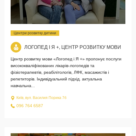
Центри розвитку дитини
ЛОГОПЕД I Я +, ЦЕНТР РОЗВИТКУ МОВИ
Центр розвитку мови «Логопед i Я +» пропонує послуги
висококваліфікованих лікарів-логопедів та
фізіотерапевтів, реабілітологів, ЛФК, масажистів і
репетиторів. Індивідуальний підхід. актуальна
навчальна...
Київ, вул. Василия Порика 7б
096 764 6587