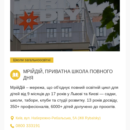
Школи загальноосвітні
МРІЙДІЙ, ПРИВАТНА ШКОЛА ПОВНОГО
ДНЯ
МрійДій – мережа, що об’єднує повний освітній цикл для
дітей від 9 місяців до 17 років у Львові та Києві — садки,
школи, табори, клуби та студії розвитку. 13 років досвіду,
350+ професіоналів, 6000+ дітей долучено до проєктів.
Київ, вул. Набережно-Рибальська, 5А (ЖК Rybalsky)
0800 333191