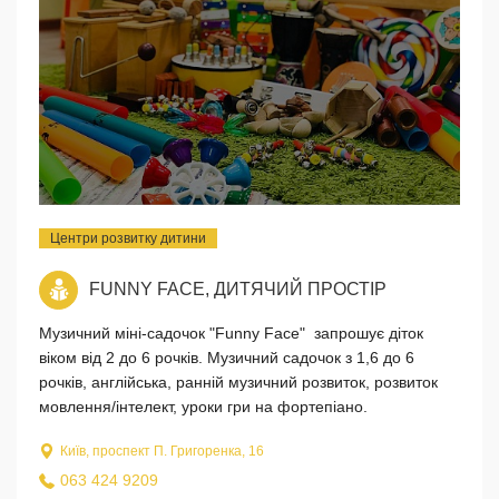
Центри розвитку дитини
FUNNY FACE, ДИТЯЧИЙ ПРОСТІР
Музичний міні-садочок "Funny Face" запрошує діток
віком від 2 до 6 рочків. Музичний садочок з 1,6 до 6
рочків, англійська, ранній музичний розвиток, розвиток
мовлення/інтелект, уроки гри на фортепіано.
Київ, проспект П. Григоренка, 16
063 424 9209