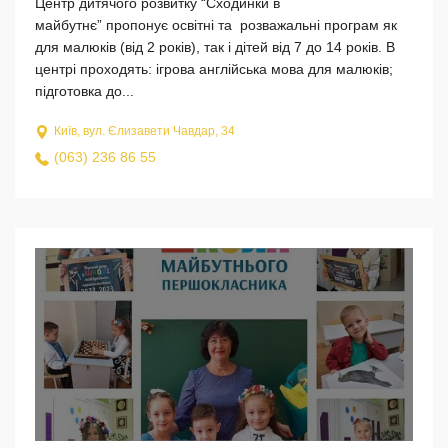
Центр дитячого розвитку “Сходинки в
майбутнє” пропонує освітні та розважальні програм як
для малюків (від 2 років), так і дітей від 7 до 14 років. В
центрі проходять: ігрова англійська мова для малюків;
підготовка до...
Київ, вул. Єлизавети Чавдар, 34
(063) 236 86 55