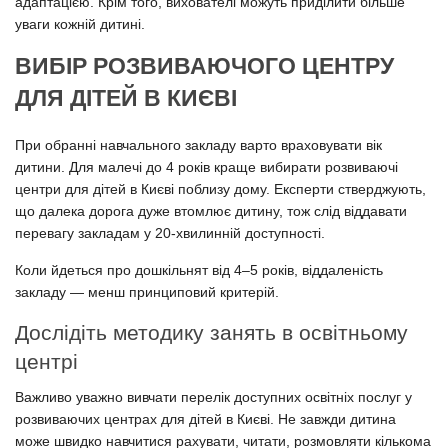
адаптацією. Крім того, вихователі можуть приділити більше
уваги кожній дитині.
ВИБІР РОЗВИВАЮЧОГО ЦЕНТРУ
ДЛЯ ДІТЕЙ В КИЄВІ
При обранні навчального закладу варто враховувати вік
дитини. Для малечі до 4 років краще вибирати розвиваючі
центри для дітей в Києві поблизу дому. Експерти стверджують,
що далека дорога дуже втомлює дитину, тож слід віддавати
перевагу закладам у 20-хвилинній доступності.
Коли йдеться про дошкільнят від 4–5 років, віддаленість
закладу — менш принциповий критерій.
Дослідіть методику занять в освітньому
центрі
Важливо уважно вивчати перелік доступних освітніх послуг у
розвиваючих центрах для дітей в Києві. Не завжди дитина
може швидко навчитися рахувати, читати, розмовляти кількома