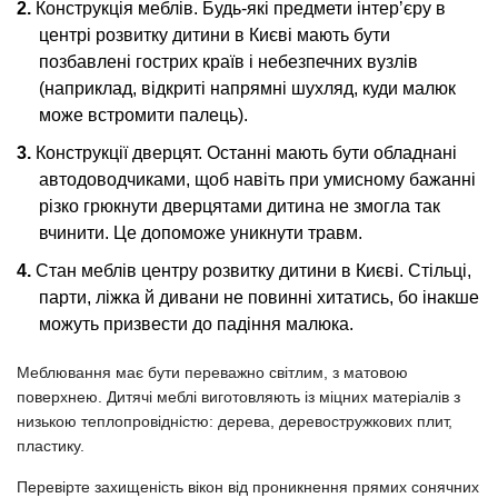
Конструкція меблів. Будь-які предмети інтерʼєру в
центрі розвитку дитини в Києві мають бути
позбавлені гострих країв і небезпечних вузлів
(наприклад, відкриті напрямні шухляд, куди малюк
може встромити палець).
Конструкції дверцят. Останні мають бути обладнані
автодоводчиками, щоб навіть при умисному бажанні
різко грюкнути дверцятами дитина не змогла так
вчинити. Це допоможе уникнути травм.
Стан меблів центру розвитку дитини в Києві. Стільці,
парти, ліжка й дивани не повинні хитатись, бо інакше
можуть призвести до падіння малюка.
Меблювання має бути переважно світлим, з матовою
поверхнею. Дитячі меблі виготовляють із міцних матеріалів з
низькою теплопровідністю: дерева, деревостружкових плит,
пластику.
Перевірте захищеність вікон від проникнення прямих сонячних