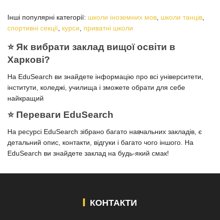
Інші популярні категорії:
школи іноземних мов
,
школи танців
,
спортивні секції
,
курси
,
приватні школи
⭐️ Як вибрати заклад вищої освіти в
Харкові?
На EduSearch ви знайдете інформацію про всі університети,
інститути, коледжі, училища і зможете обрати для себе
найкращий
⭐️ Переваги EduSearch
На ресурсі EduSearch зібрано багато навчальних закладів, є
детальний опис, контакти, відгуки і багато чого іншого. На
EduSearch ви знайдете заклад на будь-який смак!
КОНТАКТИ