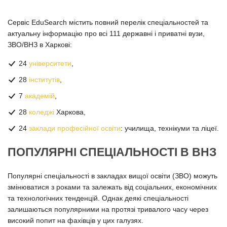
Сервіс EduSearch містить повний перелік спеціальностей та
актуальну інформацію про всі 111 державні і приватні вузи,
ЗВО/ВНЗ в Харкові:
24
університети
,
28
інститутів
,
7
академій
,
28
коледжі
Харкова,
24
заклади професійної освіти
: училища, технікуми та ліцеї.
ПОПУЛЯРНІ СПЕЦІАЛЬНОСТІ В ВНЗ
Популярні спеціальності в закладах вищої освіти (ЗВО) можуть
змінюватися з роками та залежать від соціальних, економічних
та технологічних тенденцій. Однак деякі спеціальності
залишаються популярними на протязі тривалого часу через
високий попит на фахівців у цих галузях.