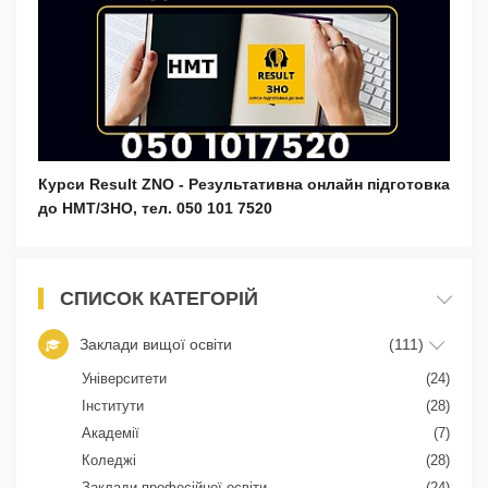
Курси Result ZNO - Результативна онлайн підготовка
до НМТ/ЗНО, тел. 050 101 7520
СПИСОК КАТЕГОРІЙ
Заклади вищої освіти
(111)
Університети
(24)
Інститути
(28)
Академії
(7)
Коледжі
(28)
Заклади професійної освіти
(24)