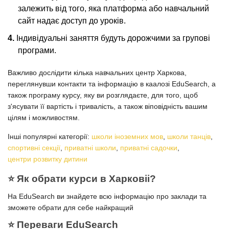
залежить від того, яка платформа або навчальний
сайт надає доступ до уроків.
Індивідуальні заняття будуть дорожчими за групові
програми.
Важливо дослідити кілька навчальних центр Харкова,
переглянувши контакти та інформацію в каалозі EduSearch, а
також програму курсу, яку ви розглядаєте, для того, щоб
з'ясувати її вартість і тривалість, а також віповідність вашим
цілям і можливостям.
Інші популярні категорії:
школи іноземних мов
,
школи танців
,
спортивні секції
,
приватні школи
,
приватні садочки
,
центри розвитку дитини
⭐️ Як обрати курси в Харковіі?
На EduSearch ви знайдете всю інформацію про заклади та
зможете обрати для себе найкращий
⭐️ Переваги EduSearch