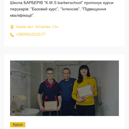
Школа БАРБЕРІВ "K.M.S barberschool" пропонує курси
перукарів: "Базовий курс", "Інтенсив", "Підвищення
кваліфікації".
Харків, вул. Ахсарова, 13а
+380951015577
Курси