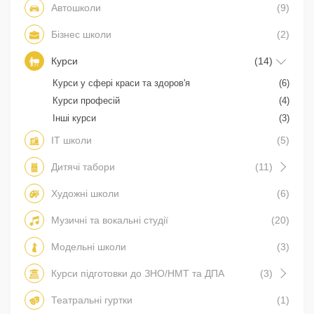
Автошколи
(9)
Бізнес школи
(2)
Курси
(14)
Курси у сфері краси та здоров'я
(6)
Курси професій
(4)
Інші курси
(3)
IT школи
(5)
Дитячі табори
(11)
Художні школи
(6)
Музичні та вокальні студії
(20)
Модельні школи
(3)
Курси підготовки до ЗНО/НМТ та ДПА
(3)
Театральні гуртки
(1)