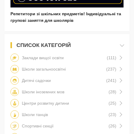
Репетитори зі шкільних предметів! Індивідуальні та
групові заняття для школярів
СПИСОК КАТЕГОРІЙ
Заклади вищої освіти
(111)
Школи загальноосвітні
(237)
Дитячі садочки
(241)
Школи іноземних мов
(28)
Центри розвитку дитини
(25)
Школи танців
(23)
Спортивні секції
(26)