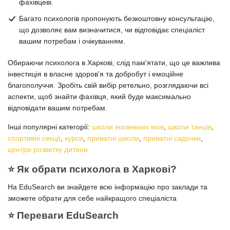
фахівцеві.
Багато психологів пропонують безкоштовну консультацію,
що дозволяє вам визначитися, чи відповідає спеціаліст
вашим потребам і очікуванням.
Обираючи психолога в Харкові, слід пам'ятати, що це важлива
інвестиція в власне здоров'я та добробут і емоційне
благополуччя. Зробіть свій вибір ретельно, розглядаючи всі
аспекти, щоб знайти фахівця, який буде максимально
відповідати вашим потребам.
Інші популярні категорії:
школи іноземних мов
,
школи танців
,
спортивні секції
,
курси
,
приватні школи
,
приватні садочки
,
центри розвитку дитини
⭐️ Як обрати психолога в Харкові?
На EduSearch ви знайдете всю інформацію про заклади та
зможете обрати для себе найкращого спеціаліста
⭐️ Переваги EduSearch