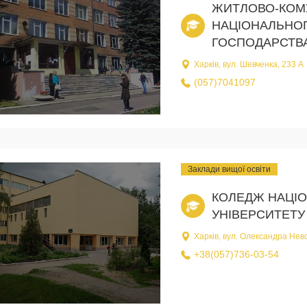
ЖИТЛОВО-КОМ
НАЦІОНАЛЬНОГ
ГОСПОДАРСТВА 
Харків, вул. Шевченка, 233 А
(057)7041097
Заклади вищої освіти
КОЛЕДЖ НАЦІ
УНІВЕРСИТЕТУ
Харків, вул. Олександра Невс
+38(057)736-03-54