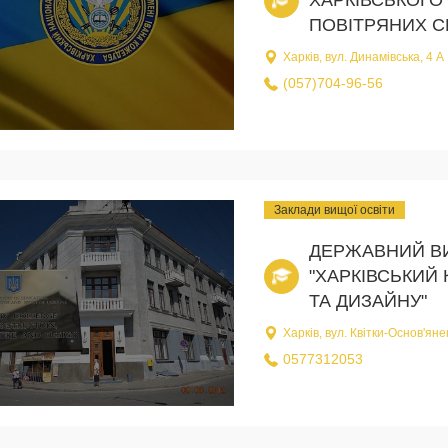
ПОВІТРЯНИХ С
Харків, вул. Динамівська, 4 А
(057)704-96-56
Заклади вищої освіти
ДЕРЖАВНИЙ В
"ХАРКІВСЬКИЙ 
ТА ДИЗАЙНУ"
Харків, вул. Квітки-Основ'яне
0577312053