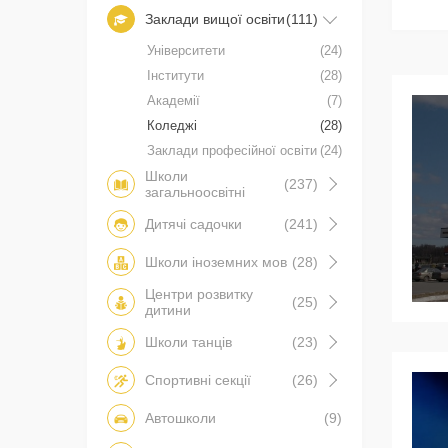
Заклади вищої освіти
(111)
Університети
(24)
Інститути
(28)
Академії
(7)
Коледжі
(28)
Заклади професійної освіти
(24)
Школи
(237)
загальноосвітні
Дитячі садочки
(241)
Школи іноземних мов
(28)
Центри розвитку
(25)
дитини
Школи танців
(23)
Спортивні секції
(26)
Автошколи
(9)