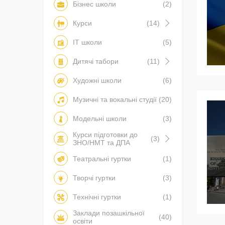
Бізнес школи
(2)
Курси
(14)
IT школи
(5)
Дитячі табори
(11)
Художні школи
(6)
Музичні та вокальні студії
(20)
Модельні школи
(3)
Курси підготовки до
(3)
ЗНО/НМТ та ДПА
Театральні гуртки
(1)
Творчі гуртки
(3)
Технічні гуртки
(1)
Заклади позашкільної
(40)
освіти