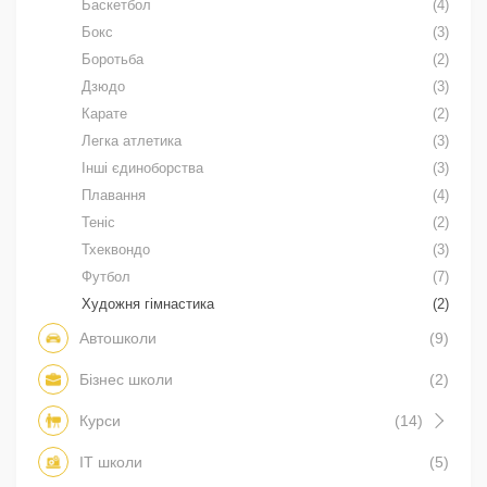
Баскетбол
(4)
Бокс
(3)
Боротьба
(2)
Дзюдо
(3)
Карате
(2)
Легка атлетика
(3)
Інші єдиноборства
(3)
Плавання
(4)
Теніс
(2)
Тхеквондо
(3)
Футбол
(7)
Художня гімнастика
(2)
Автошколи
(9)
Бізнес школи
(2)
Курси
(14)
IT школи
(5)