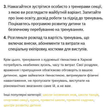
Намагайтеся зустрітися особисто з тренерами секції,
з якою ви розглядаєте майбутній варіант. Запитайте
про їхню освіту, досвід роботи та підхід до тренувань.
Поцікавтесь програмою розвитку дитини та
безпечному перебуванню на тренуваннях.
Розгляньте розклад та вартість тренувань, що
включає внески, абонементи та витрати на
спеціальну екіпіровку, костюми для виступів.
Крім цього, тренування з художньої гімнастики в Харкові
потребують неабияких зусиль, часу та витрат. Свої роздуми,
враження і припущення обов’язково обговоріть із вашою
дитиною, адже займатися гімнастикою, витримувати фізичні
навантаження, не пропускати тренувань, виступати на
різноманітних змаганнях саме їй, а не вам.
Інші популярні категорії:
школи іноземних мов
,
школи танців
,
спортивні секції
,
курси
,
приватні школи
,
приватні садочки
,
центри розвитку дитини