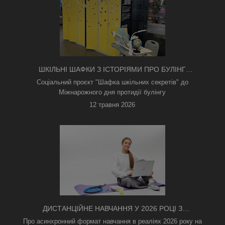
ШКІЛЬНІ ШАФКИ З ІСТОРІЯМИ ПРО БУЛІНГ
З'ЯВИЛИСЯ В КИЄВІ
Соціальний проєкт "Шафка шкільних секретів" до
Міжнарожного дня протидії булінгу
12 травня 2026
ДИСТАНЦІЙНЕ НАВЧАННЯ У 2026 РОЦІ З
ТРИВОГАМИ ТА БЕЗ СВІТЛА: ЯК АСИНХРОННИЙ
Про асинхронний формат навчання в реаліях 2026 року на