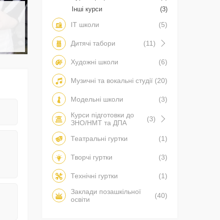
Інші курси
(3)
IT школи
(5)
Дитячі табори
(11)
Художні школи
(6)
Музичні та вокальні студії
(20)
Модельні школи
(3)
Курси підготовки до
(3)
ЗНО/НМТ та ДПА
Театральні гуртки
(1)
Творчі гуртки
(3)
Технічні гуртки
(1)
Заклади позашкільної
(40)
освіти