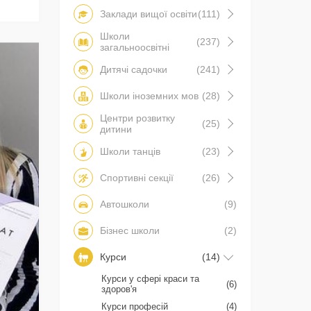
Заклади вищої освіти
(111)
Школи
(237)
загальноосвітні
Дитячі садочки
(241)
Школи іноземних мов
(28)
Центри розвитку
(25)
дитини
Школи танців
(23)
Спортивні секції
(26)
Автошколи
(9)
Бізнес школи
(2)
Курси
(14)
Курси у сфері краси та
(6)
здоров'я
Курси професій
(4)