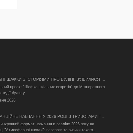
ЬНІ ШАФКИ З ІСТОРІЯМИ ПРО БУЛІНГ З'ЯВИЛИСЯ В
І
льний проєкт "Шафка шкільних секретів" до Міжнарожного
отидії булінгу
вня 2026
АНЦІЙНЕ НАВЧАННЯ У 2026 РОЦІ З ТРИВОГАМИ ТА
СВІТЛА: ЯК АСИНХРОННИЙ ФОРМАТ РЯТУЄ
синхронний формат навчання в реаліях 2026 року на
ТНІЙ ПРОЦЕС
ці "Атмосферної школи": переваги та ризики такого...