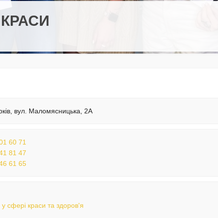
 КРАСИ
рків, вул. Маломясницька, 2А
01 60 71
41 81 47
46 61 65
 у сфері краси та здоров'я