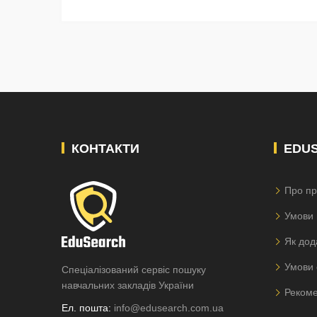
КОНТАКТИ
EDU
Про пр
Умови 
Як дод
Умови 
Спеціалізований сервіс пошуку
навчальних закладів України
Рекоме
Ел. пошта:
info@edusearch.com.ua