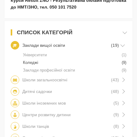
Курси Result ZNO - Результативна онлайн підготовка
до НМТ/ЗНО, тел. 050 101 7520
СПИСОК КАТЕГОРІЙ
Заклади вищої освіти
(19)
Університети
(1)
Коледжі
(9)
Заклади професійної освіти
(9)
Школи загальноосвітні
(43)
Дитячі садочки
(48)
Школи іноземних мов
(5)
Центри розвитку дитини
(9)
Школи танців
(8)