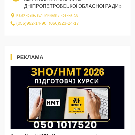
ДНІПРОПЕТРОВСЬКОЇ ОБЛАСНОЇ РАДИ»
Кам'янське, вул. Миколи Лисенка, 58
(056)952-14-90, (056)923-24-17
РЕКЛАМА