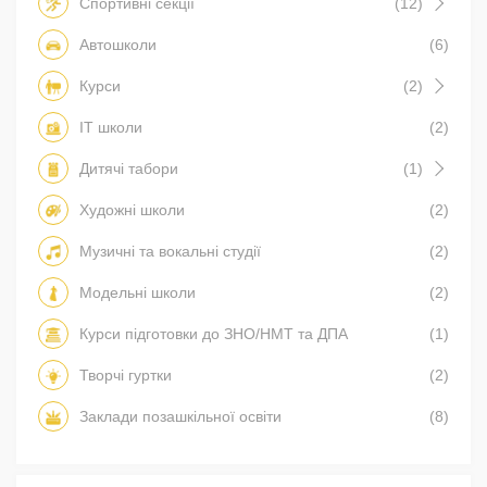
Спортивні секції
(12)
Автошколи
(6)
Курси
(2)
IT школи
(2)
Дитячі табори
(1)
Художні школи
(2)
Музичні та вокальні студії
(2)
Модельні школи
(2)
Курси підготовки до ЗНО/НМТ та ДПА
(1)
Творчі гуртки
(2)
Заклади позашкільної освіти
(8)