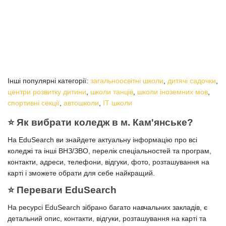
Інші популярні категорії:
загальноосвітні школи
,
дитячі садочки
,
центри розвитку дитини
,
школи танців
,
школи іноземних мов
,
спортивні секції
,
автошколи
,
IT школи
⭐️ Як вибрати коледж в м. Кам'янське?
На EduSearch ви знайдете актуальну інформацію про всі
коледжі та інші ВНЗ/ЗВО, перелік спеціальностей та програм,
контакти, адреси, телефони, відгуки, фото, розташування на
карті і зможете обрати для себе найкращий.
⭐️ Переваги EduSearch
На ресурсі EduSearch зібрано багато навчальних закладів, є
детальний опис, контакти, відгуки, розташування на карті та