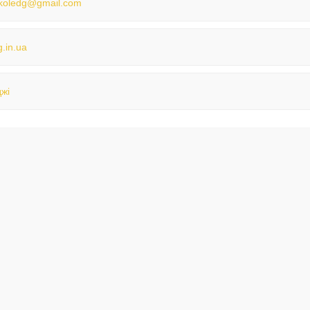
koledg@gmail.com
g.in.ua
жі