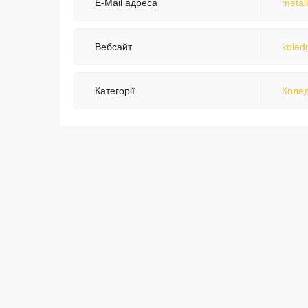
E-Mail адреса
metal
Вебсайт
koled
Категорії
Колед