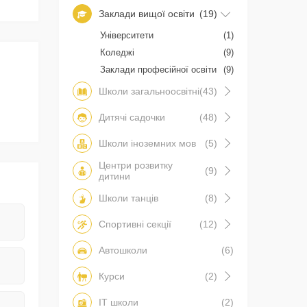
Заклади вищої освіти
(19)
Університети
(1)
Коледжі
(9)
Заклади професійної освіти
(9)
Школи загальноосвітні
(43)
Дитячі садочки
(48)
Школи іноземних мов
(5)
Центри розвитку
(9)
дитини
Школи танців
(8)
Спортивні секції
(12)
Автошколи
(6)
Курси
(2)
IT школи
(2)