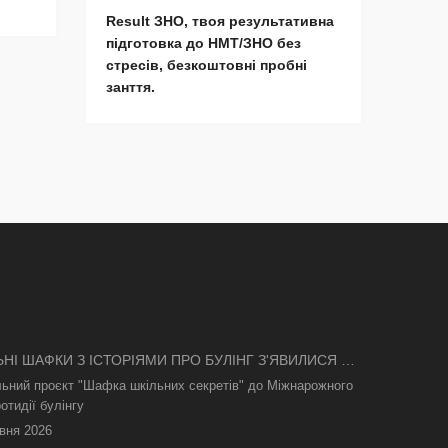
Result ЗНО, твоя результативна
підготовка до НМТ/ЗНО без
стресів, безкоштовні пробні
занття.
ЬНІ ШАФКИ З ІСТОРІЯМИ ПРО БУЛІНГ З'ЯВИЛИСЯ В
І
льний проєкт "Шафка шкільних секретів" до Міжнарожного
отидії булінгу
вня 2026