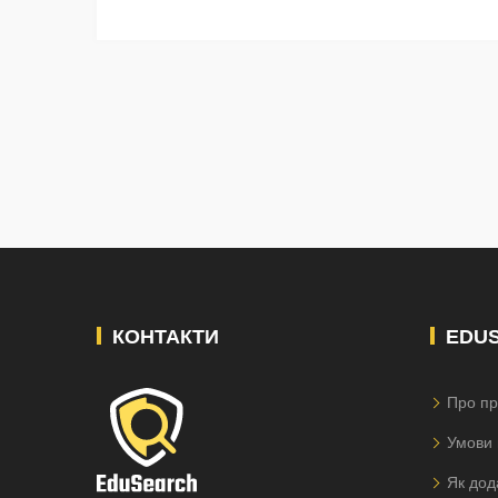
КОНТАКТИ
EDU
Про пр
Умови 
Як дод