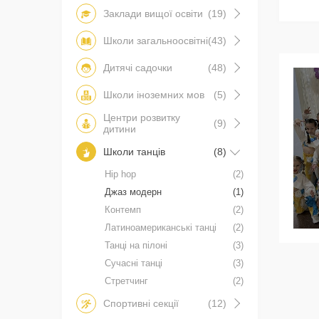
Заклади вищої освіти
(19)
Школи загальноосвітні
(43)
Дитячі садочки
(48)
Школи іноземних мов
(5)
Центри розвитку
(9)
дитини
Школи танців
(8)
Hip hop
(2)
Джаз модерн
(1)
Контемп
(2)
Латиноамериканські танці
(2)
Танці на пілоні
(3)
Сучасні танці
(3)
Стретчинг
(2)
Спортивні секції
(12)