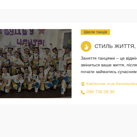
Школи танців
СТИЛЬ ЖИТТЯ,
Заняття танцями – це відмі
зміниться ваше життя, після
почати займатись сучасним
Кам'янське, м-дн.Калнишевсь
098 736 08 96