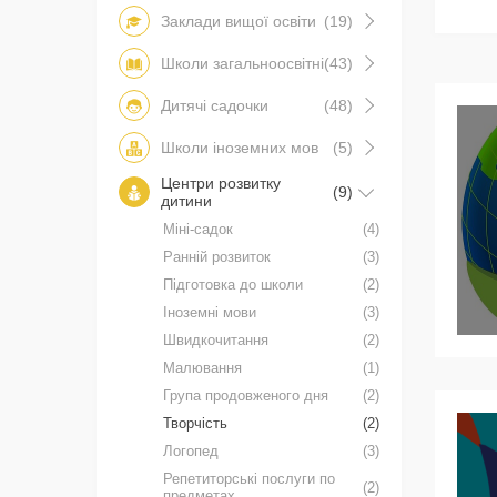
Заклади вищої освіти
(19)
Школи загальноосвітні
(43)
Дитячі садочки
(48)
Школи іноземних мов
(5)
Центри розвитку
(9)
дитини
Міні-садок
(4)
Ранній розвиток
(3)
Підготовка до школи
(2)
Іноземні мови
(3)
Швидкочитання
(2)
Малювання
(1)
Група продовженого дня
(2)
Творчість
(2)
Логопед
(3)
Репетиторські послуги по
(2)
предметах