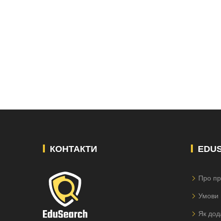
КОНТАКТИ
EDU
Про пр
Умови 
Як дод