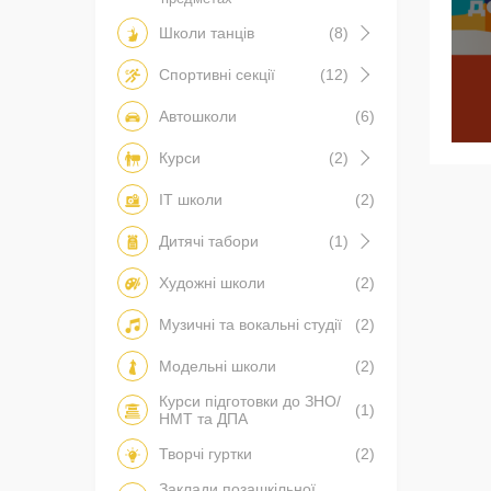
Школи танців
(8)
Спортивні секції
(12)
Автошколи
(6)
Курси
(2)
IT школи
(2)
Дитячі табори
(1)
Художні школи
(2)
Музичні та вокальні студії
(2)
Модельні школи
(2)
Курси підготовки до ЗНО/
(1)
НМТ та ДПА
Творчі гуртки
(2)
Заклади позашкільної