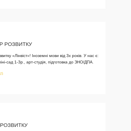
ТР РОЗВИТКУ
итку «Лінвіст»! Іноземні мови від 3х років. У нас є:
іні-сад 1-3р., арт-студія, підготовка до ЗНО/ДПА.
15
 РОЗВИТКУ