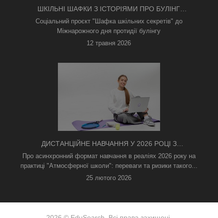
ШКІЛЬНІ ШАФКИ З ІСТОРІЯМИ ПРО БУЛІНГ
З'ЯВИЛИСЯ В КИЄВІ
Соціальний проєкт "Шафка шкільних секретів" до
Міжнарожного дня протидії булінгу
12 травня 2026
ДИСТАНЦІЙНЕ НАВЧАННЯ У 2026 РОЦІ З
ТРИВОГАМИ ТА БЕЗ СВІТЛА: ЯК АСИНХРОННИЙ
Про асинхронний формат навчання в реаліях 2026 року на
ФОРМАТ РЯТУЄ ОСВІТНІЙ ПРОЦЕС
практиці "Атмосферної школи": переваги та ризики такого...
25 лютого 2026
2026 © EduSearch. Всі права захищені.