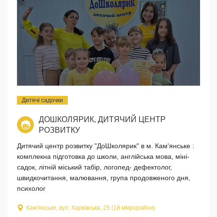
Дитячі садочки
ДОШКОЛЯРИК, ДИТЯЧИЙ ЦЕНТР
РОЗВИТКУ
Дитячий центр розвитку "ДоШколярик" в м. Кам'янське :
комплекна підготовка до школи, англійська мова, міні-
садок, літній міський табір, логопед- дефектолог,
швидкочитання, малювання, група продовженого дня,
психолог
Кам'янське, вул. Харківська, 25 (1й мікрорайон)