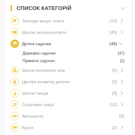
СПИСОК КАТЕГОРІЙ
Заклади вищої освіти
(19)
Школи загальноосвітні
(43)
Дитячі садочки
(48)
Державні садочки
(47)
Приватні садочки
(1)
Школи іноземних мов
(5)
Центри розвитку дитини
(9)
Школи танців
(8)
Спортивні секції
(12)
Автошколи
(6)
Курси
(2)