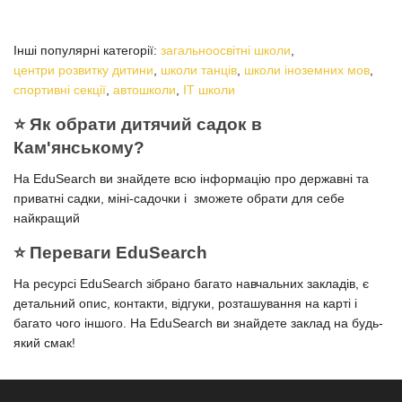
Інші популярні категорії:
загальноосвітні школи
,
центри розвитку дитини
,
школи танців
,
школи іноземних мов
,
спортивні секції
,
автошколи
,
IT школи
⭐️ Як обрати дитячий садок в
Кам'янському?
На EduSearch ви знайдете всю інформацію про державні та
приватні садки, міні-садочки і зможете обрати для себе
найкращий
⭐️ Переваги EduSearch
На ресурсі EduSearch зібрано багато навчальних закладів, є
детальний опис, контакти, відгуки, розташування на карті і
багато чого іншого. На EduSearch ви знайдете заклад на будь-
який смак!