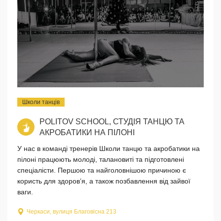
Школи танців
POLITOV SCHOOL, СТУДІЯ ТАНЦЮ ТА
АКРОБАТИКИ НА ПІЛОНІ
У нас в команді тренерiв Школи танцю та акробатики на
пiлонi працюють молоді, талановиті та пiдготовлені
спецiалiсти. Першою та найголовнішою причиною є
користь для здоров’я, а також позбавлення від зайвої
ваги.
Черкаси, вулиця Благовiсна 213