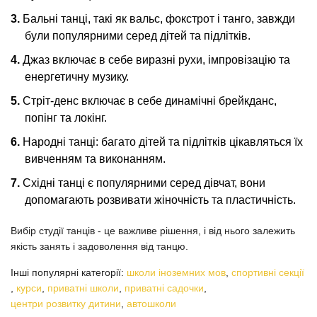
Бальні танці, такі як вальс, фокстрот і танго, завжди
були популярними серед дітей та підлітків.
Джаз включає в себе виразні рухи, імпровізацію та
енергетичну музику.
Стріт-денс включає в себе динамічні брейкданс,
попінг та локінг.
Народні танці: багато дітей та підлітків цікавляться їх
вивченням та виконанням.
Східні танці є популярними серед дівчат, вони
допомагають розвивати жіночність та пластичність.
Вибір студії танців - це важливе рішення, і від нього залежить
якість занять і задоволення від танцю.
Інші популярні категорії:
школи іноземних мов
,
спортивні секції
,
курси
,
приватні школи
,
приватні садочки
,
центри розвитку дитини
,
автошколи