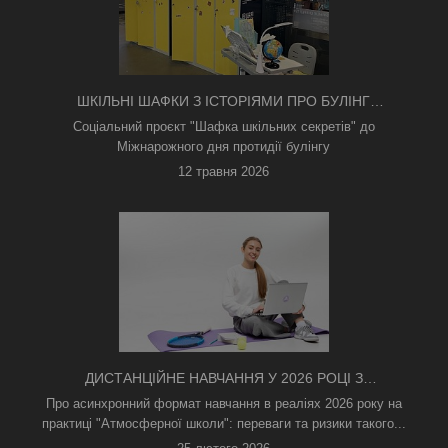
ШКІЛЬНІ ШАФКИ З ІСТОРІЯМИ ПРО БУЛІНГ
З'ЯВИЛИСЯ В КИЄВІ
Соціальний проєкт "Шафка шкільних секретів" до
Міжнарожного дня протидії булінгу
12 травня 2026
ДИСТАНЦІЙНЕ НАВЧАННЯ У 2026 РОЦІ З
ТРИВОГАМИ ТА БЕЗ СВІТЛА: ЯК АСИНХРОННИЙ
Про асинхронний формат навчання в реаліях 2026 року на
ФОРМАТ РЯТУЄ ОСВІТНІЙ ПРОЦЕС
практиці "Атмосферної школи": переваги та ризики такого...