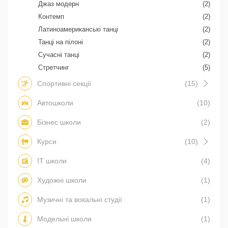
Джаз модерн
(2)
Контемп
(2)
Латиноамериканські танці
(2)
Танці на пілоні
(2)
Сучасні танці
(2)
Стретчинг
(5)
Спортивні секції
(15)
Автошколи
(10)
Бізнес школи
(2)
Курси
(10)
IT школи
(4)
Художні школи
(1)
Музичні та вокальні студії
(1)
Модельні школи
(1)