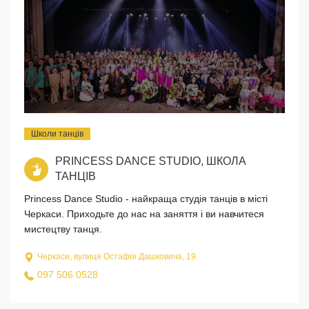
Школи танців
PRINCESS DANCE STUDIO, ШКОЛА
ТАНЦІВ
Princess Dance Studio - найкраща студія танців в місті
Черкаси. Приходьте до нас на заняття і ви навчитеся
мистецтву танця.
Черкаси, вулиця Остафія Дашковича, 19
097 506 0528