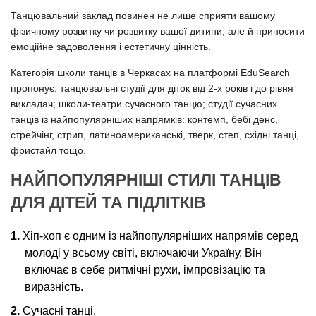
Танцювальний заклад повинен не лише сприяти вашому
фізичному розвитку чи розвитку вашої дитини, але й приносити
емоційне задоволення і естетичну цінність.
Категорія школи танців в Черкасах на платформі EduSearch
пропонує: танцювальні студії для діток від 2-х років і до рівня
викладач; школи-театри сучасного танцю; студії сучасних
танців із найпопулярніших напрямків: контемп, бебі денс,
стрейчінг, стрип, латиноамериканські, тверк, степ, східні танці,
фристайл тощо.
НАЙПОПУЛЯРНІШІ СТИЛІ ТАНЦІВ
ДЛЯ ДІТЕЙ ТА ПІДЛІТКІВ
Хіп-хоп є одним із найпопулярніших напрямів серед
молоді у всьому світі, включаючи Україну. Він
включає в себе ритмічні рухи, імпровізацію та
виразність.
Сучасні танці.