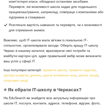
комп'ютерні класи, обладнані останніми засобами.
Перевірте, які можливості школа надає для подальшого
працевлаштування, наприклад, співпраця з компаніями або
підтримка в стажуванні.
Розгляньте вартість навчання та перевірте, чи є можливості
для отримання знижок.
Важливо, щоб ІТ-школа мала зв'язки із локальною ІТ-
спільнотою, організовувала заходи. Оберіть кращу ІТ-школу
Черкас в нашому каталозі, враховуючи свої потреби та
майбутні кар'єрні цілі, адже правильний вибір може визначити
ваш успіх у сфері ІТ.
Інші популярні категорії:
приватні школи
,
приватні садочки
,
центри розвитку дитини
,
школи іноземних мов
,
школи танців
,
спортивні секції
⭐️ Як обрати IT-школу в Черкасах?
На EduSearch ви знайдете всю актуальну інформацію про
школи ІТ, послуги, контакти, адреси, телефони, відгуки, фото,