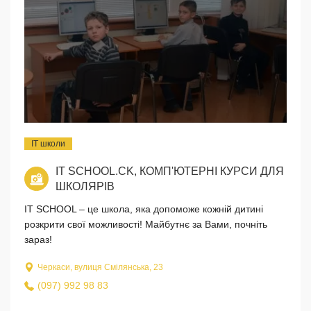
IT школи
IT SCHOOL.CK, КОМП'ЮТЕРНІ КУРСИ ДЛЯ
ШКОЛЯРІВ
IT SCHOOL – це школа, яка допоможе кожній дитині
розкрити свої можливості! Майбутнє за Вами, почніть
зараз!
Черкаси, вулиця Смілянська, 23
(097) 992 98 83