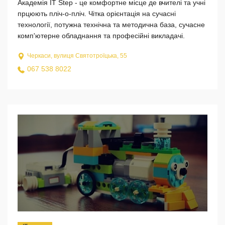
Академія IT Step - це комфортне місце де вчителі та учні
прцюють пліч-о-пліч. Чітка орієнтація на сучасні
технології, потужна технічна та методична база, сучасне
комп'ютерне обладнання та професійні викладачі.
Черкаси, вулиця Святотроїцька, 55
067 538 8022