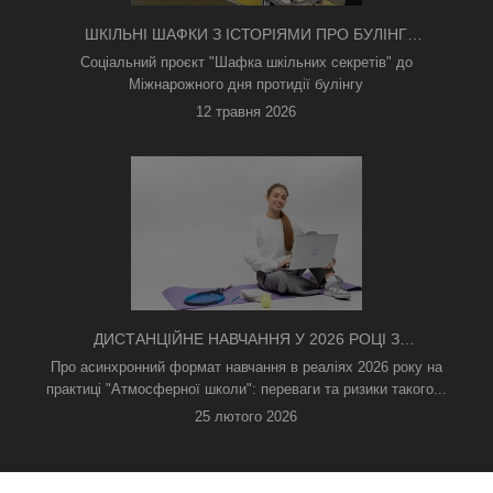
ШКІЛЬНІ ШАФКИ З ІСТОРІЯМИ ПРО БУЛІНГ
З'ЯВИЛИСЯ В КИЄВІ
Соціальний проєкт "Шафка шкільних секретів" до
Міжнарожного дня протидії булінгу
12 травня 2026
ДИСТАНЦІЙНЕ НАВЧАННЯ У 2026 РОЦІ З
ТРИВОГАМИ ТА БЕЗ СВІТЛА: ЯК АСИНХРОННИЙ
Про асинхронний формат навчання в реаліях 2026 року на
ФОРМАТ РЯТУЄ ОСВІТНІЙ ПРОЦЕС
практиці "Атмосферної школи": переваги та ризики такого...
25 лютого 2026