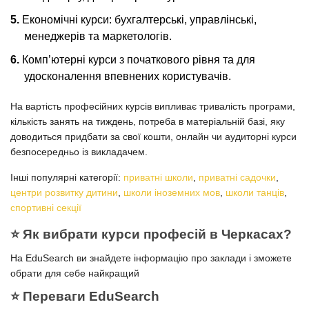
Економічні курси: бухгалтерські, управлінські,
менеджерів та маркетологів.
Комп’ютерні курси з початкового рівня та для
удосконалення впевнених користувачів.
На вартість професійних курсів випливає тривалість програми,
кількість занять на тиждень, потреба в матеріальній базі, яку
доводиться придбати за свої кошти, онлайн чи аудиторні курси
безпосередньо із викладачем.
Інші популярні категорії:
приватні школи
,
приватні садочки
,
центри розвитку дитини
,
школи іноземних мов
,
школи танців
,
спортивні секції
⭐️ Як вибрати курси професій в Черкасах?
На EduSearch ви знайдете інформацію про заклади і зможете
обрати для себе найкращий
⭐️ Переваги EduSearch