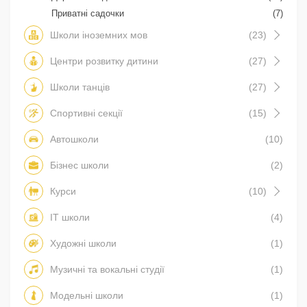
Приватні садочки
(7)
Школи іноземних мов
(23)
Центри розвитку дитини
(27)
Школи танців
(27)
Спортивні секції
(15)
Автошколи
(10)
Бізнес школи
(2)
Курси
(10)
IT школи
(4)
Художні школи
(1)
Музичні та вокальні студії
(1)
Модельні школи
(1)