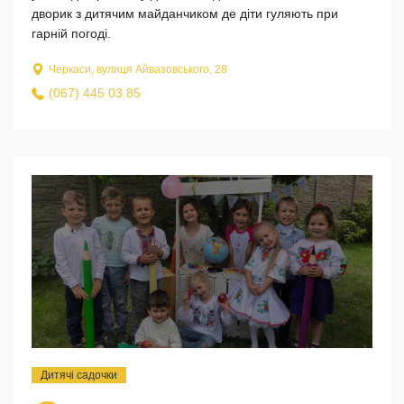
дворик з дитячим майданчиком де діти гуляють при
гарній погоді.
Черкаси, вулиця Айвазовського, 28
(067) 445 03 85
Дитячі садочки