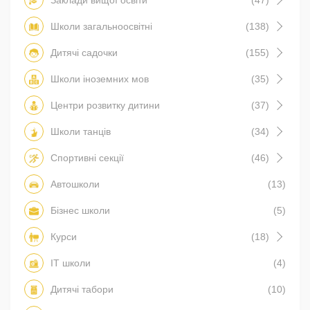
Заклади вищої освіти
(47)
Школи загальноосвітні
(138)
Дитячі садочки
(155)
Школи іноземних мов
(35)
Центри розвитку дитини
(37)
Школи танців
(34)
Спортивні секції
(46)
Автошколи
(13)
Бізнес школи
(5)
Курси
(18)
IT школи
(4)
Дитячі табори
(10)