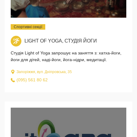
Спортивні секції
LIGHT OF YOGA, СТУДІЯ ЙОГИ
Студія Light of Yoga запрошує на заняття з: хатха-йоги,
йоги для дітей, наді-йоги, йога-нідри, медитації.
Запоріжжя, вул. Дніпровська, 35
(095) 561 80 62