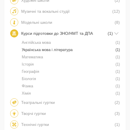
Художні школи
(2)
Музичні та вокальні студії
(12)
Модельні школи
(8)
Курси підготовки до ЗНО/НМТ та ДПА
(1)
Англійська мова
(1)
Українська мова і література
(1)
Математика
(1)
Історія
(1)
Географія
(1)
Біологія
(1)
Фізика
(1)
Хімія
(1)
Театральні гуртки
(2)
Творчі гуртки
(3)
Технічні гуртки
(1)