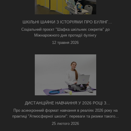
ШКІЛЬНІ ШАФКИ З ІСТОРІЯМИ ПРО БУЛІНГ
З'ЯВИЛИСЯ В КИЄВІ
Соціальний проєкт "Шафка шкільних секретів" до
Міжнарожного дня протидії булінгу
12 травня 2026
ДИСТАНЦІЙНЕ НАВЧАННЯ У 2026 РОЦІ З
ТРИВОГАМИ ТА БЕЗ СВІТЛА: ЯК АСИНХРОННИЙ
Про асинхронний формат навчання в реаліях 2026 року на
ФОРМАТ РЯТУЄ ОСВІТНІЙ ПРОЦЕС
практиці "Атмосферної школи": переваги та ризики такого...
25 лютого 2026