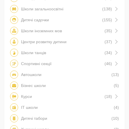
Школи загальноосвітні
(138)
Дитячі садочки
(155)
Школи іноземних мов
(35)
Центри розвитку дитини
(37)
Школи танців
(34)
Спортивні секції
(46)
Автошколи
(13)
Бізнес школи
(5)
Курси
(18)
IT школи
(4)
Дитячі табори
(10)