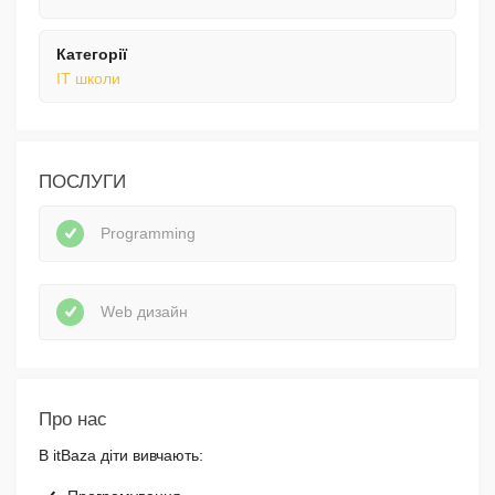
Категорії
IT школи
ПОСЛУГИ
Programming
Web дизайн
Про нас
В itBaza діти вивчають: