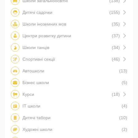
Школи загальноосвітні
(138)
Дитячі садочки
(155)
Школи іноземних мов
(35)
Центри розвитку дитини
(37)
Школи танців
(34)
Спортивні секції
(46)
Автошколи
(13)
Бізнес школи
(5)
Курси
(18)
IT школи
(4)
Дитячі табори
(10)
Художні школи
(2)