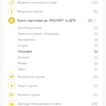
Музичні та вокальні студії
(12)
Модельні школи
(8)
Курси підготовки до ЗНО/НМТ та ДПА
(1)
Англійська мова
(1)
Українська мова і література
(1)
Математика
(1)
Історія
(1)
Географія
(1)
Біологія
(1)
Фізика
(1)
Хімія
(1)
Театральні гуртки
(2)
Творчі гуртки
(3)
Технічні гуртки
(1)
Заклади позашкільної освіти
(14)