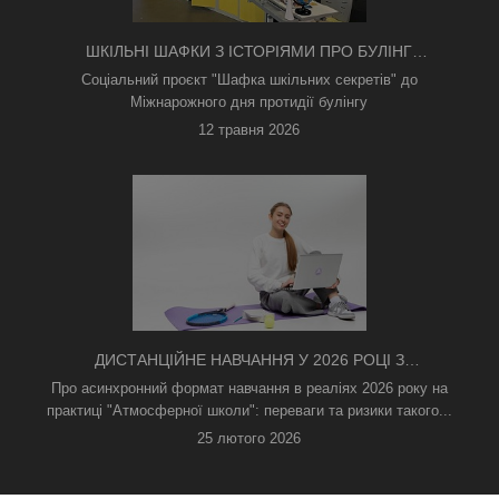
ШКІЛЬНІ ШАФКИ З ІСТОРІЯМИ ПРО БУЛІНГ
З'ЯВИЛИСЯ В КИЄВІ
Соціальний проєкт "Шафка шкільних секретів" до
Міжнарожного дня протидії булінгу
12 травня 2026
ДИСТАНЦІЙНЕ НАВЧАННЯ У 2026 РОЦІ З
ТРИВОГАМИ ТА БЕЗ СВІТЛА: ЯК АСИНХРОННИЙ
Про асинхронний формат навчання в реаліях 2026 року на
ФОРМАТ РЯТУЄ ОСВІТНІЙ ПРОЦЕС
практиці "Атмосферної школи": переваги та ризики такого...
25 лютого 2026