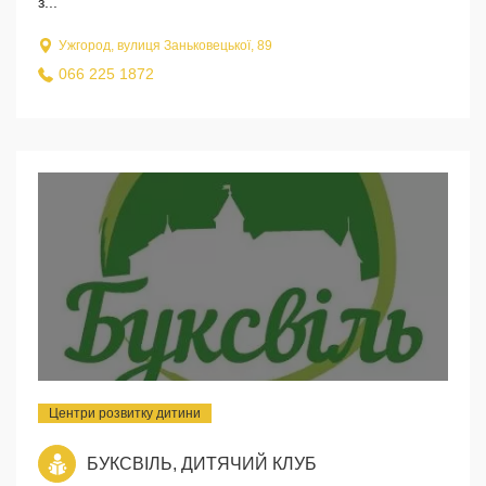
з...
Ужгород, вулиця Заньковецької, 89
066 225 1872
Центри розвитку дитини
БУКСВІЛЬ, ДИТЯЧИЙ КЛУБ