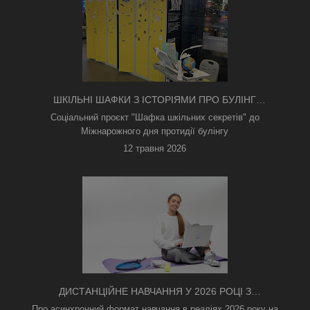
ШКІЛЬНІ ШАФКИ З ІСТОРІЯМИ ПРО БУЛІНГ
З'ЯВИЛИСЯ В КИЄВІ
Соціальний проєкт "Шафка шкільних секретів" до
Міжнарожного дня протидії булінгу
12 травня 2026
ДИСТАНЦІЙНЕ НАВЧАННЯ У 2026 РОЦІ З
ТРИВОГАМИ ТА БЕЗ СВІТЛА: ЯК АСИНХРОННИЙ
Про асинхронний формат навчання в реаліях 2026 року на