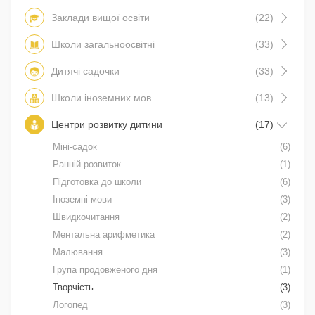
Заклади вищої освіти
(22)
Школи загальноосвітні
(33)
Дитячі садочки
(33)
Школи іноземних мов
(13)
Центри розвитку дитини
(17)
Міні-садок
(6)
Ранній розвиток
(1)
Підготовка до школи
(6)
Іноземні мови
(3)
Швидкочитання
(2)
Ментальна арифметика
(2)
Малювання
(3)
Група продовженого дня
(1)
Творчість
(3)
Логопед
(3)