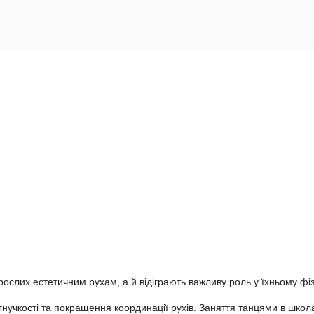
орослих естетичним рухам, а й відіграють важливу роль у їхньому фі
ку гнучкості та покращення координації рухів. Заняття танцями в ш