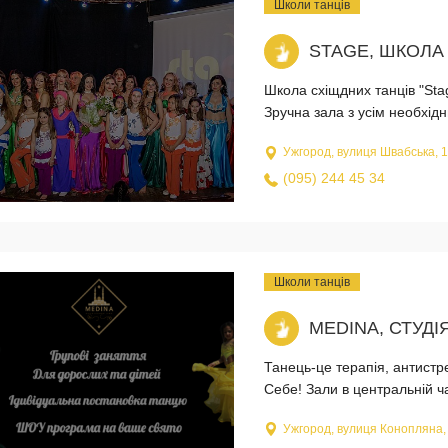
Школи танців
STAGE, ШКОЛА 
Школа схіщдних танців "Sta
Зручна зала з усім необхі
Ужгород, вулиця Швабська, 
(095) 244 45 34
Школи танців
MEDINA, СТУД
Танець-це терапія, антистр
Себе! Зали в центральній ча
Ужгород, вулиця Конопляна,