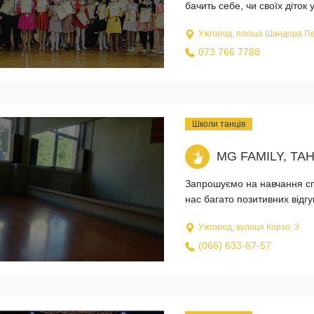
бачить себе, чи своїх діток
Ужгород, площа Шандора Пе
073 766 7788
Школи танців
MG FAMILY, Т
Запрошуємо на навчання сп
нас багато позитивних відгу
Ужгород, вулиця Корзо, 3
(066) 633-67-57