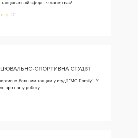
 у танцювальній сфері - чекаємо вас!
тефі, 47
АНЦЮВАЛЬНО-СПОРТИВНА СТУДІЯ
ортивно-бальним танцям у студії "MG Family". У
ків про нашу роботу.