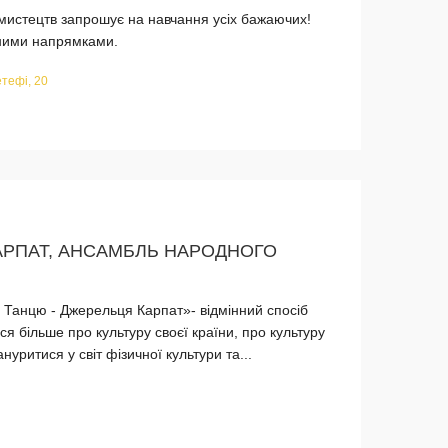
мистецтв запрошує на навчання усіх бажаючих!
ізними напрямками.
тефі, 20
РПАТ, АНСАМБЛЬ НАРОДНОГО
ї Танцю - Джерельця Карпат»- відмінний спосіб
ися більше про культуру своєї країни, про культуру
ануритися у світ фізичної культури та...