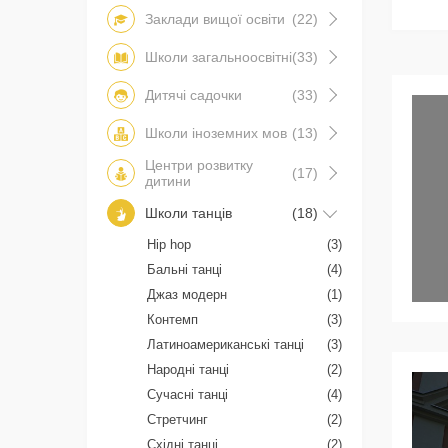
Заклади вищої освіти
(22)
Школи загальноосвітні
(33)
Дитячі садочки
(33)
Школи іноземних мов
(13)
Центри розвитку
(17)
дитини
Школи танців
(18)
Hip hop
(3)
Бальні танці
(4)
Джаз модерн
(1)
Контемп
(3)
Латиноамериканські танці
(3)
Народні танці
(2)
Сучасні танці
(4)
Стретчинг
(2)
Східні танці
(2)