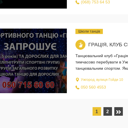
(068) 753 64 53
Школи танців
ГРАЦІЯ, КЛУБ
Танцювальний клуб «Грація»
тимчасово перебувати в Ужг
танцювальним спортом. Якщо
Ужгород, вулиця Гойди 10
050 560 4553
1
2