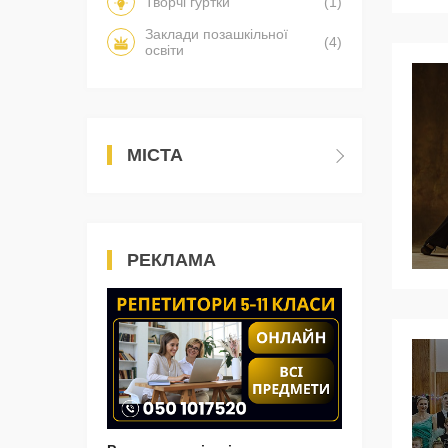
Творчі гуртки
(1)
Заклади позашкільної
(4)
освіти
МІСТА
РЕКЛАМА