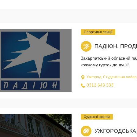
Спортивні секції
ПАДІЮН, ПРО
Закарпатський обласний пал
кожному гурток до душі!
Ужгород, Студентська набер
0312 643 333
Художні школи
УЖГОРОДСЬКА