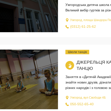
Ужгородська дитяча школа 
Великий вибір гуртків за р
Ужгород, площа Шандора Пе
(0312) 61-25-62
Школи танців
ДЖЕРЕЛЬЦЯ КА
ТАНЦЮ
Заняття в «Дитячій Академі
знайти нових друзів, дізнат
різних народів і з головою з
Ужгород, вул Свободи 4Б
050-552-65-40