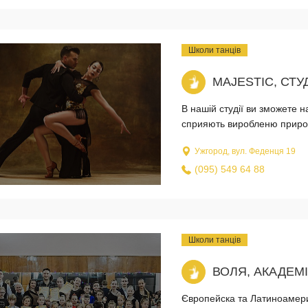
Школи танців
MAJESTIC, СТУ
В нашій студії ви зможете 
сприяють виробленю природно
Ужгород, вул. Феденця 19
(095) 549 64 88
Школи танців
ВОЛЯ, АКАДЕМ
Європейска та Латиноамерик