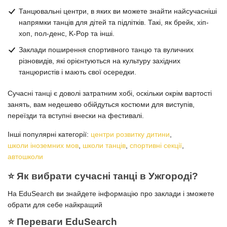
Танцювальні центри, в яких ви можете знайти найсучасніші
напрямки танців для дітей та підлітків. Такі, як брейк, хіп-
хоп, пол-денс, K-Pop та інші.
Заклади поширення спортивного танцю та вуличних
різновидів, які орієнтуються на культуру західних
танцюристів і мають свої осередки.
Сучасні танці є доволі затратним хобі, оскільки окрім вартості
занять, вам недешево обійдуться костюми для виступів,
переїзди та вступні внески на фестивалі.
Інші популярні категорії:
центри розвитку дитини
,
школи іноземних мов
,
школи танців
,
спортивні секції
,
автошколи
⭐️ Як вибрати сучасні танці в Ужгороді?
На EduSearch ви знайдете інформацію про заклади і зможете
обрати для себе найкращий
⭐️ Переваги EduSearch