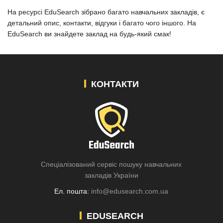
На ресурсі EduSearch зібрано багато навчальних закладів, є
детальний опис, контакти, відгуки і багато чого іншого. На
EduSearch ви знайдете заклад на будь-який смак!
КОНТАКТИ
Спеціалізований сервіс пошуку навчальних
закладів України
Ел. пошта:
info@edusearch.com.ua
EDUSEARCH