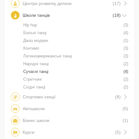
Центри розвитку дитини
(17)
Школи танців
(18)
Hip hop
(3)
Бальні танці
(4)
Джаз модерн
(1)
Контемп
(3)
Латиноамериканські танці
(3)
Народні танці
(2)
Сучасні танці
(4)
Стретчинг
(2)
Східні танці
(2)
Спортивні секції
(8)
Автошколи
(5)
Бізнес школи
(1)
Курси
(5)