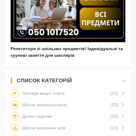
Репетитори зі шкільних предметів! Індивідуальні та
групові заняття для школярів
СПИСОК КАТЕГОРІЙ
Заклади вищої освіти
(22)
Школи загальноосвітні
(33)
Дитячі садочки
(33)
Школи іноземних мов
(13)