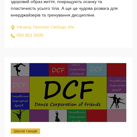
здоровий образ життя, покращують осанку та
пластичність усього тіла. А ще це чудова розвага для
енерджайзерів та тренування дисципліни.
Ужгород, Проспект Свободи, 40в
050 901 5505
Школи танців