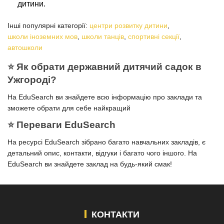
дитини.
Інші популярні категорії:
центри розвитку дитини
,
школи іноземних мов
,
школи танців
,
спортивні секції
,
автошколи
⭐️ Як обрати державний дитячий садок в
Ужгороді?
На EduSearch ви знайдете всю інформацію про заклади та
зможете обрати для себе найкращий
⭐️ Переваги EduSearch
На ресурсі EduSearch зібрано багато навчальних закладів, є
детальний опис, контакти, відгуки і багато чого іншого. На
EduSearch ви знайдете заклад на будь-який смак!
КОНТАКТИ