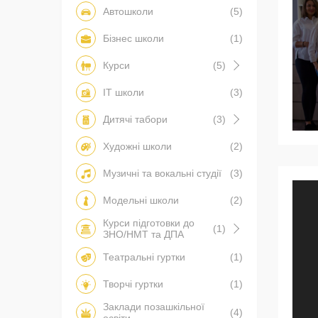
Автошколи
(5)
Бізнес школи
(1)
Курси
(5)
IT школи
(3)
Дитячі табори
(3)
Художні школи
(2)
Музичні та вокальні студії
(3)
Модельні школи
(2)
Курси підготовки до
(1)
ЗНО/НМТ та ДПА
Театральні гуртки
(1)
Творчі гуртки
(1)
Заклади позашкільної
(4)