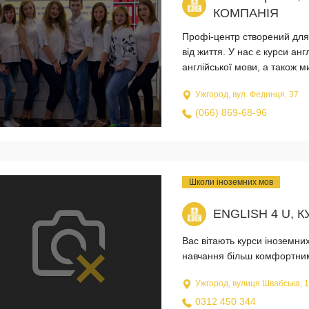
КОМПАНІЯ
Профі-центр створений для
від життя. У нас є курси анг
англійської мови, а також м
Ужгород, вул. Фединця, 37
(066) 869-68-96
Школи іноземних мов
ENGLISH 4 U, 
Вас вітають курси іноземни
навчання більш комфортним
Ужгород, вулиця Швабська, 
0312 450 344