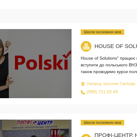
Школи іноземних мов
HOUSE OF SOL
House of Solutions" працю
вступити до польського ВНЗ
також проводимо курси польс
Ужгород, проспект Свободи, 
(099) 721 03 49
Школи іноземних мов
ПРОФІ-ЦЕНТР,