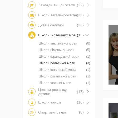
Заклади вищої освіти
(22)
Школи загальноосвітні
(33)
Дитячі садочки
(33)
Школи іноземних мов
(13)
Школи англійської мови
(8)
Школи німецької мови
(5)
Школи французької мови
(1)
Школи польської мови
(3)
Школи іспанської мови
(1)
Школи китайської мови
(1)
Школи чеської мови
(1)
Центри розвитку
(17)
дитини
Школи танців
(18)
Спортивні секції
(8)