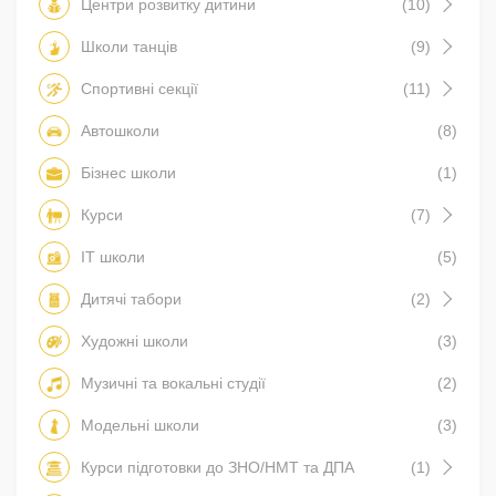
Центри розвитку дитини
(10)
Школи танців
(9)
Спортивні секції
(11)
Автошколи
(8)
Бізнес школи
(1)
Курси
(7)
IT школи
(5)
Дитячі табори
(2)
Художні школи
(3)
Музичні та вокальні студії
(2)
Модельні школи
(3)
Курси підготовки до ЗНО/НМТ та ДПА
(1)