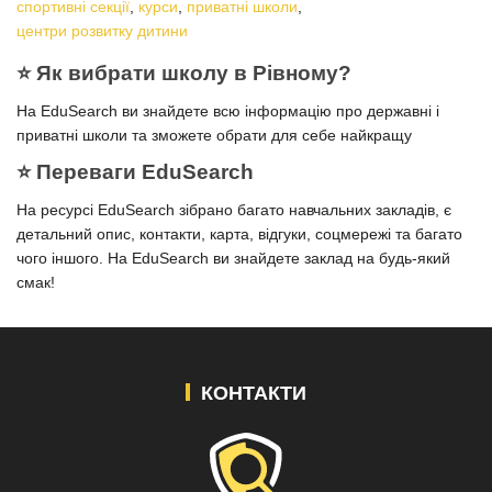
спортивні секції
,
курси
,
приватні школи
,
центри розвитку дитини
⭐️ Як вибрати школу в Рівному?
На EduSearch ви знайдете всю інформацію про державні і
приватні школи та зможете обрати для себе найкращу
⭐️ Переваги EduSearch
На ресурсі EduSearch зібрано багато навчальних закладів, є
детальний опис, контакти, карта, відгуки, соцмережі та багато
чого іншого. На EduSearch ви знайдете заклад на будь-який
смак!
КОНТАКТИ