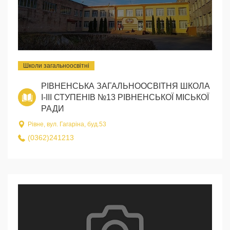
Школи загальноосвітні
РІВНЕНСЬКА ЗАГАЛЬНООСВІТНЯ ШКОЛА
I-III СТУПЕНІВ №13 РІВНЕНСЬКОЇ МІСЬКОЇ
РАДИ
Рівне, вул. Гагаріна, буд.53
(0362)241213