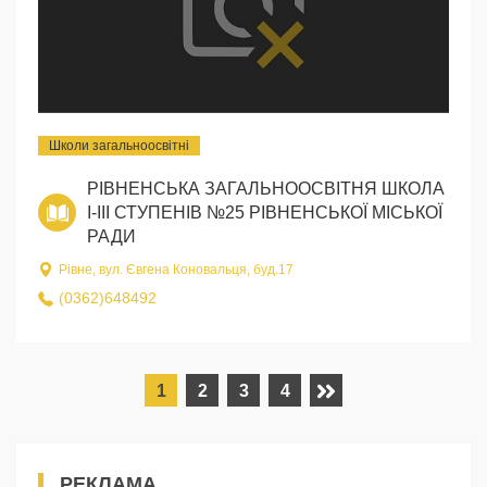
Школи загальноосвітні
РІВНЕНСЬКА ЗАГАЛЬНООСВІТНЯ ШКОЛА
I-III СТУПЕНІВ №25 РІВНЕНСЬКОЇ МІСЬКОЇ
РАДИ
Рівне, вул. Євгена Коновальця, буд.17
(0362)648492
1
2
3
4
РЕКЛАМА