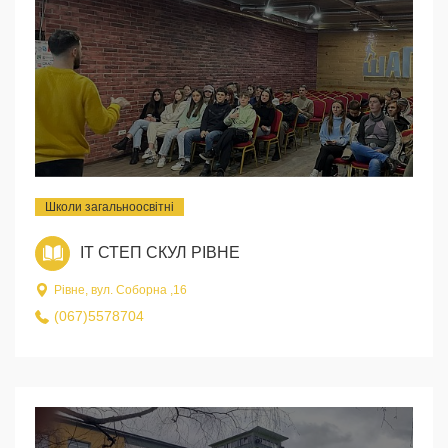
Школи загальноосвітні
ІТ СТЕП СКУЛ РІВНЕ
Рівне, вул. Соборна ,16
(067)5578704